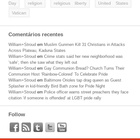
Day
religion
religious liberty
United States
Vatican
Comentários recentes
William+Stroud
em
Muslim Gunmen Kill 31 Christians in Attacks
Across Plateau, Kaduna States
William+Stroud
em
Crime stats said her new neighborhood was
‘safe’; then she saw what they left out
William+Stroud
em
Gay Communion Bread? Church Turns Their
Communion Host ‘Rainbow-Colored’ To Celebrate Pride
William+Stroud
em
Baltimore Orioles tap drag queen as Guest
Splasher in kid-friendly Bird Bath zone for Pride Night
William+Stroud
em
Police officer warns street preachers they face
citation ‘if someone is offended’ at LGBT pride rally
Follow