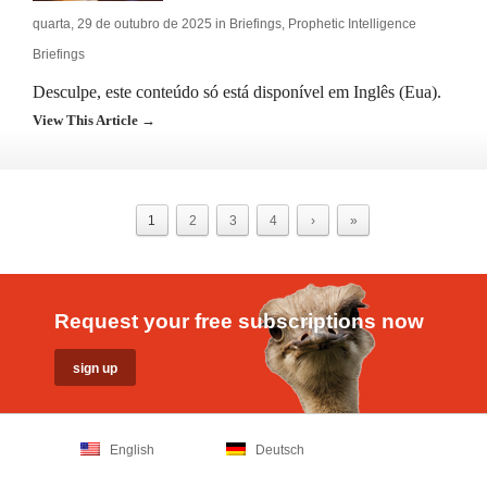
quarta, 29 de outubro de 2025 in
Briefings
,
Prophetic Intelligence
Briefings
Desculpe, este conteúdo só está disponível em Inglês (Eua).
View This Article →
1
2
3
4
›
»
Request your free subscriptions now
English
Deutsch