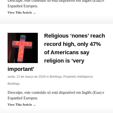
Desculpe, este conteúdo só está disponível em Inglês (Eua) e
Espanhol Europeu.
View This Article →
Religious ‘nones’ reach
record high, only 47%
of Americans say
religion is ‘very
important’
sexta, 13 de março de 2026 in
Briefings
,
Prophetic Intelligence
Briefings
Desculpe, este conteúdo só está disponível em Inglês (Eua) e
Espanhol Europeu.
View This Article →