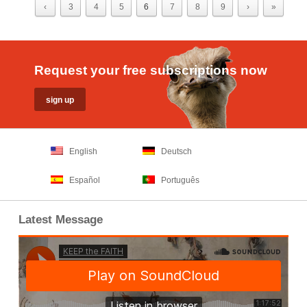
‹
3
4
5
6
7
8
9
›
»
Request your free subscriptions now
English
Deutsch
Español
Português
Latest Message