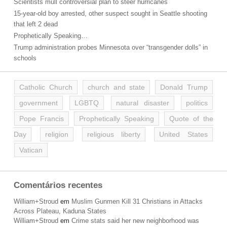
Scientists mull controversial plan to steer hurricanes
15-year-old boy arrested, other suspect sought in Seattle shooting
that left 2 dead
Prophetically Speaking…
Trump administration probes Minnesota over “transgender dolls” in
schools
Catholic Church
church and state
Donald Trump
government
LGBTQ
natural disaster
politics
Pope Francis
Prophetically Speaking
Quote of the
Day
religion
religious liberty
United States
Vatican
Comentários recentes
William+Stroud
em
Muslim Gunmen Kill 31 Christians in Attacks
Across Plateau, Kaduna States
William+Stroud
em
Crime stats said her new neighborhood was