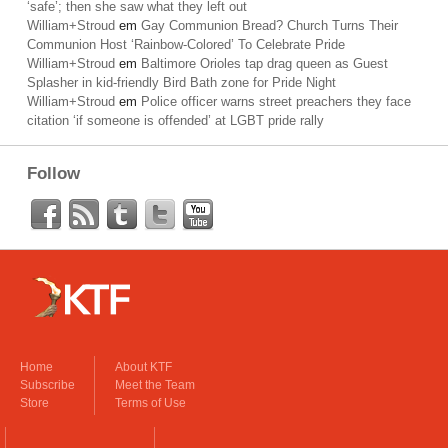
‘safe’; then she saw what they left out
William+Stroud
em
Gay Communion Bread? Church Turns Their
Communion Host ‘Rainbow-Colored’ To Celebrate Pride
William+Stroud
em
Baltimore Orioles tap drag queen as Guest
Splasher in kid-friendly Bird Bath zone for Pride Night
William+Stroud
em
Police officer warns street preachers they face
citation ‘if someone is offended’ at LGBT pride rally
Follow
Home
About KTF
Subscribe
Meet the Team
Store
Terms of Use