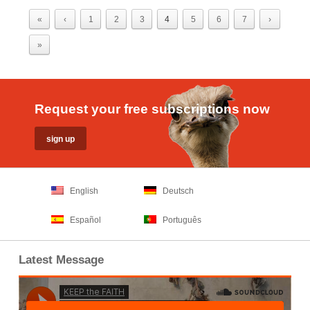
«
‹
1
2
3
4
5
6
7
›
»
Request your free subscriptions now
English
Deutsch
Español
Português
Latest Message