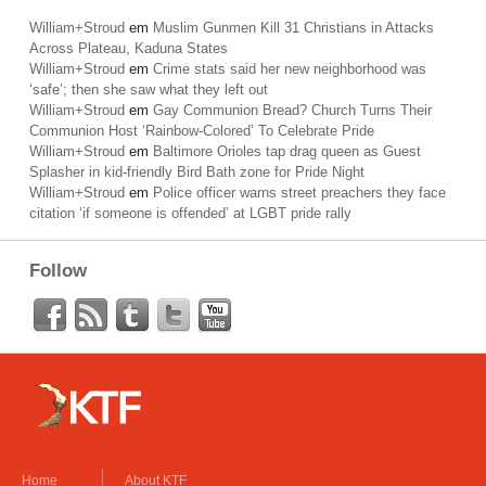
William+Stroud
em
Muslim Gunmen Kill 31 Christians in Attacks
Across Plateau, Kaduna States
William+Stroud
em
Crime stats said her new neighborhood was
‘safe’; then she saw what they left out
William+Stroud
em
Gay Communion Bread? Church Turns Their
Communion Host ‘Rainbow-Colored’ To Celebrate Pride
William+Stroud
em
Baltimore Orioles tap drag queen as Guest
Splasher in kid-friendly Bird Bath zone for Pride Night
William+Stroud
em
Police officer warns street preachers they face
citation ‘if someone is offended’ at LGBT pride rally
Follow
Home
About KTF