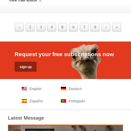
View This Article →
‹
2
3
4
5
6
7
8
›
»
Request your free subscriptions now
English
Deutsch
Español
Português
Latest Message