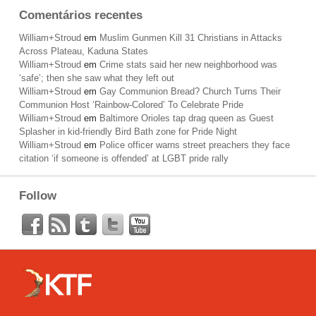
Comentários recentes
William+Stroud
em
Muslim Gunmen Kill 31 Christians in Attacks
Across Plateau, Kaduna States
William+Stroud
em
Crime stats said her new neighborhood was
‘safe’; then she saw what they left out
William+Stroud
em
Gay Communion Bread? Church Turns Their
Communion Host ‘Rainbow-Colored’ To Celebrate Pride
William+Stroud
em
Baltimore Orioles tap drag queen as Guest
Splasher in kid-friendly Bird Bath zone for Pride Night
William+Stroud
em
Police officer warns street preachers they face
citation ‘if someone is offended’ at LGBT pride rally
Follow