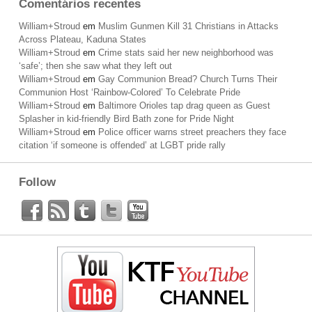
Comentários recentes
William+Stroud
em
Muslim Gunmen Kill 31 Christians in Attacks
Across Plateau, Kaduna States
William+Stroud
em
Crime stats said her new neighborhood was
‘safe’; then she saw what they left out
William+Stroud
em
Gay Communion Bread? Church Turns Their
Communion Host ‘Rainbow-Colored’ To Celebrate Pride
William+Stroud
em
Baltimore Orioles tap drag queen as Guest
Splasher in kid-friendly Bird Bath zone for Pride Night
William+Stroud
em
Police officer warns street preachers they face
citation ‘if someone is offended’ at LGBT pride rally
Follow