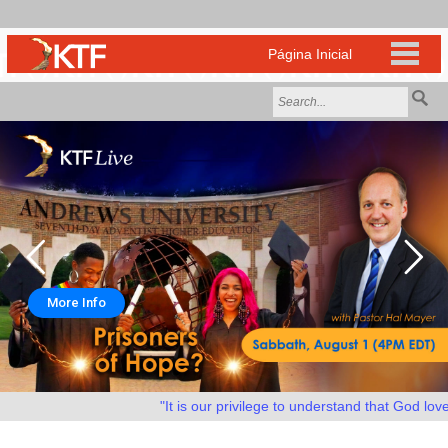
More Info
"It is our privilege to understand that God loves