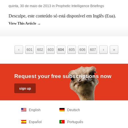
quinta, 30 de maio de 2013 in
Prophetic Intelligence Briefings
Desculpe, este conteúdo só está disponível em Inglês (Eua).
View This Article →
‹
601
602
603
604
605
606
607
›
»
Request your free subscriptions now
English
Deutsch
Español
Português