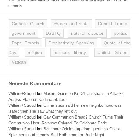
schools
Catholic Church
church and state
Donald Trump
government
LGBTQ
natural disaster
politics
Pope Francis
Prophetically Speaking
Quote of the
Day
religion
religious liberty
United States
Vatican
Neueste Kommentare
William+Stroud
bei
Muslim Gunmen Kill 31 Christians in Attacks
Across Plateau, Kaduna States
William+Stroud
bei
Crime stats said her new neighborhood was
’safe‘; then she saw what they left out
William+Stroud
bei
Gay Communion Bread? Church Turns Their
Communion Host ‘Rainbow-Colored’ To Celebrate Pride
William+Stroud
bei
Baltimore Orioles tap drag queen as Guest
Splasher in kid-friendly Bird Bath zone for Pride Night