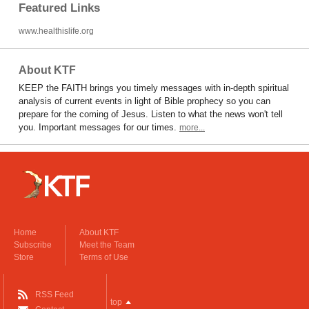
Featured Links
www.healthislife.org
About KTF
KEEP the FAITH brings you timely messages with in-depth spiritual
analysis of current events in light of Bible prophecy so you can
prepare for the coming of Jesus. Listen to what the news won't tell
you. Important messages for our times.
more...
Home
About KTF
Subscribe
Meet the Team
Store
Terms of Use
RSS Feed
top