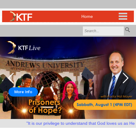
More Info
"It is our privilege to understand that God loves us as He lov