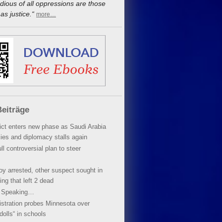
dious of all oppressions are those
s justice.“
more…
eiträge
lict enters new phase as Saudi Arabia
xies and diplomacy stalls again
ll controversial plan to steer
oy arrested, other suspect sought in
ing that left 2 dead
y Speaking…
stration probes Minnesota over
dolls“ in schools