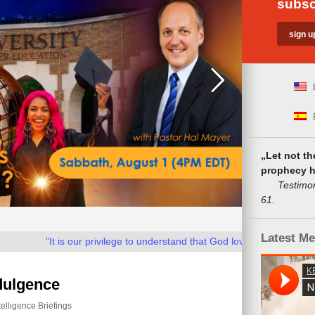
subsc
„Let not t
prophecy h
Testimonies
61.
Latest M
"It is our privilege to understand that God loves us as He loves His 
ndulgence
telligence Briefings