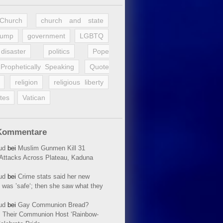
 Church
church and state
rump
government
LGBTQ
disaster
politics
Pope
Prophetically Speaking
Quote
religion
religious liberty
tes
Vatican
Kommentare
ud
bei
Muslim Gunmen Kill 31
n Attacks Across Plateau, Kaduna
ud
bei
Crime stats said her new
 was ’safe‘; then she saw what they
ud
bei
Gay Communion Bread?
 Their Communion Host ‘Rainbow-