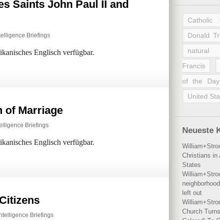
s Saints John Paul II and
Catholic
Donald T
telligence Briefings
natural 
rikanisches Englisch verfügbar.
Francis
of the Day
United Sta
n of Marriage
elligence Briefings
Neueste 
rikanisches Englisch verfügbar.
William+Stro
Christians i
States
William+Stro
neighborhood
left out
Citizens
William+Stro
Church Turns
ntelligence Briefings