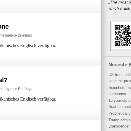
„The most o
which mask a
one
ntelligence Briefings
rikanisches Englisch verfügbar.
Neueste B
US-Iran conf
al?
helps hit pro
Scientists mu
ntelligence Briefings
hurricanes
rikanisches Englisch verfügbar.
15-year-old b
Seattle shoot
Propheticall
Trump admini
„transgender 