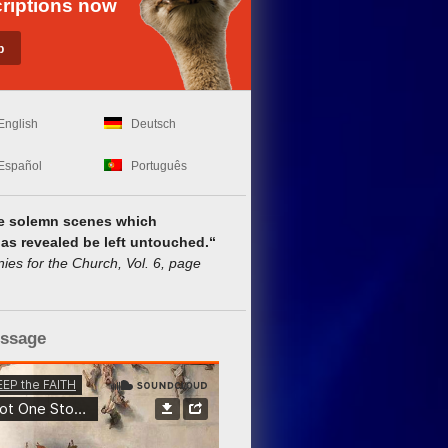
riptions now
English
Deutsch
Español
Português
he solemn scenes which
as revealed be left untouched.“
 for the Church, Vol. 6, page
essage
Son. When we believe in Christ as our personal Savior, the peace of Chri