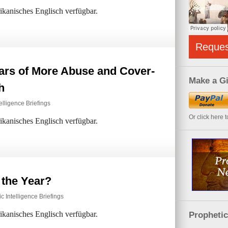
rikanisches Englisch verfügbar.
Reque
ears of More Abuse and Cover-
Make a Gi
h
elligence Briefings
Or click here 
rikanisches Englisch verfügbar.
 the Year?
c Intelligence Briefings
rikanisches Englisch verfügbar.
Propheti