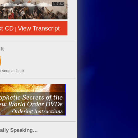
st CD
View Transcript
|
ft
to send a check
cally Speaking…