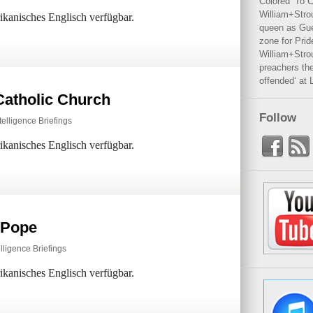
Colored’ To C
William+Stro
rikanisches Englisch verfügbar.
queen as Gues
zone for Prid
William+Stro
preachers the
offended‘ at 
Catholic Church
Follow
telligence Briefings
rikanisches Englisch verfügbar.
h Pope
lligence Briefings
rikanisches Englisch verfügbar.