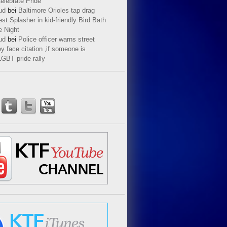
elebrate Pride
ud
bei
Baltimore Orioles tap drag
t Splasher in kid-friendly Bird Bath
e Night
ud
bei
Police officer warns street
y face citation ‚if someone is
LGBT pride rally