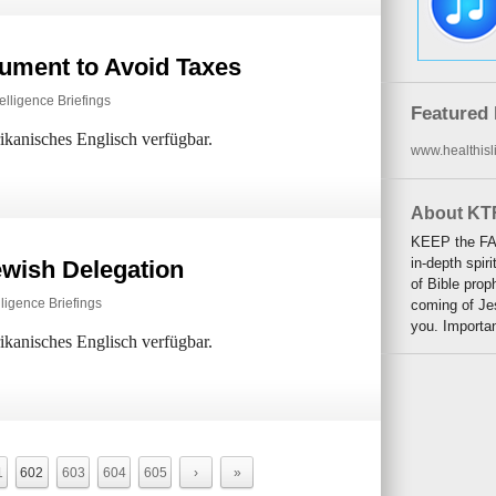
rument to Avoid Taxes
elligence Briefings
Featured 
rikanisches Englisch verfügbar.
www.healthisli
About KT
KEEP the FAI
in-depth spiri
ewish Delegation
of Bible prop
lligence Briefings
coming of Jes
you. Importa
rikanisches Englisch verfügbar.
1
602
603
604
605
›
»