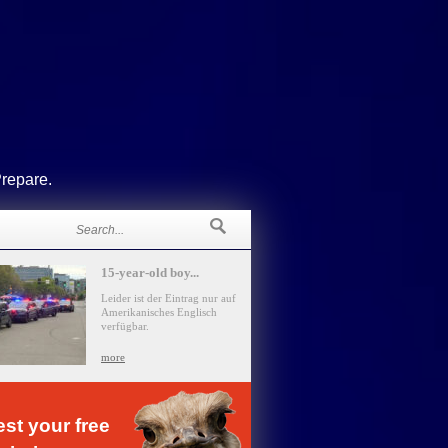
Prepare.
15-year-old boy...
Leider ist der Eintrag nur auf
Amerikanisches Englisch
verfügbar.
more
st your free