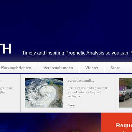
Timely and Inspiring Prophetic Analysis so you can 
Kurznachrichten
Veranstaltungen
Videos
Store
..
Scientists mull...
ag nur auf
Leider ist der Eintrag nur auf
lisch
Amerikanisches Englisch
verfügbar.
more
Reque