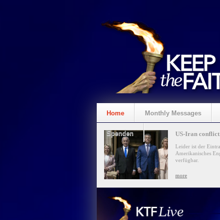
Home
Monthly Messages
Spenden
US-Iran conflict.
Leider ist der Eintr
Amerikanisches Eng
verfügbar.
more