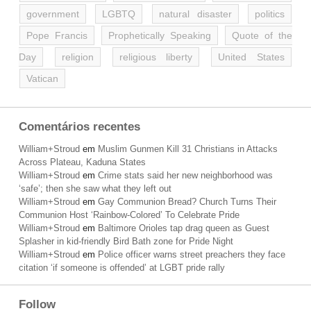
government
LGBTQ
natural disaster
politics
Pope Francis
Prophetically Speaking
Quote of the
Day
religion
religious liberty
United States
Vatican
Comentários recentes
William+Stroud
em
Muslim Gunmen Kill 31 Christians in Attacks
Across Plateau, Kaduna States
William+Stroud
em
Crime stats said her new neighborhood was
‘safe’; then she saw what they left out
William+Stroud
em
Gay Communion Bread? Church Turns Their
Communion Host ‘Rainbow-Colored’ To Celebrate Pride
William+Stroud
em
Baltimore Orioles tap drag queen as Guest
Splasher in kid-friendly Bird Bath zone for Pride Night
William+Stroud
em
Police officer warns street preachers they face
citation ‘if someone is offended’ at LGBT pride rally
Follow