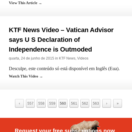
View This Article →
KTF News Video – Vatican Advisor
says U S Declaration of
Independence is Outmoded
quarta, 24 de junho de 2015 in
KTF News
,
Videos
Desculpe, este conteúdo só está disponível em Inglês (Eua).
Watch This Video →
‹
557
558
559
560
561
562
563
›
»
Request your free subscriptions now