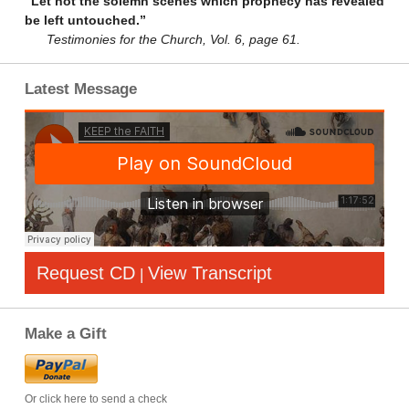
“Let not the solemn scenes which prophecy has revealed
be left untouched.”
Testimonies for the Church, Vol. 6, page 61.
Latest Message
Request CD
View Transcript
|
Make a Gift
Or click here to send a check