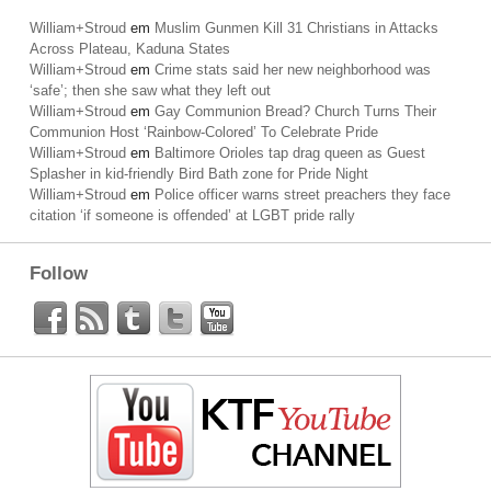
William+Stroud
em
Muslim Gunmen Kill 31 Christians in Attacks
Across Plateau, Kaduna States
William+Stroud
em
Crime stats said her new neighborhood was
‘safe’; then she saw what they left out
William+Stroud
em
Gay Communion Bread? Church Turns Their
Communion Host ‘Rainbow-Colored’ To Celebrate Pride
William+Stroud
em
Baltimore Orioles tap drag queen as Guest
Splasher in kid-friendly Bird Bath zone for Pride Night
William+Stroud
em
Police officer warns street preachers they face
citation ‘if someone is offended’ at LGBT pride rally
Follow