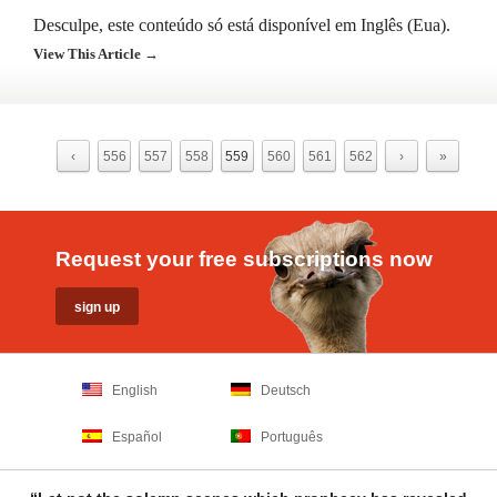
Desculpe, este conteúdo só está disponível em Inglês (Eua).
View This Article →
‹
556
557
558
559
560
561
562
›
»
Request your free subscriptions now
English
Deutsch
Español
Português