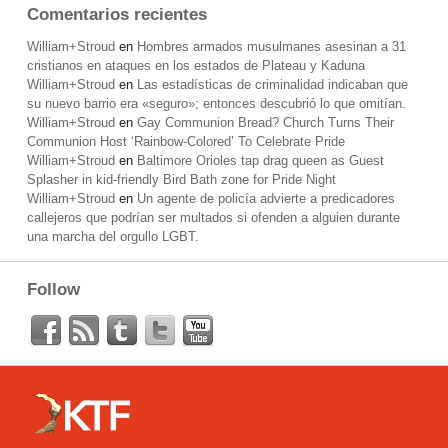
Comentarios recientes
William+Stroud
en
Hombres armados musulmanes asesinan a 31
cristianos en ataques en los estados de Plateau y Kaduna
William+Stroud
en
Las estadísticas de criminalidad indicaban que
su nuevo barrio era «seguro»; entonces descubrió lo que omitían.
William+Stroud
en
Gay Communion Bread? Church Turns Their
Communion Host ‘Rainbow-Colored’ To Celebrate Pride
William+Stroud
en
Baltimore Orioles tap drag queen as Guest
Splasher in kid-friendly Bird Bath zone for Pride Night
William+Stroud
en
Un agente de policía advierte a predicadores
callejeros que podrían ser multados si ofenden a alguien durante
una marcha del orgullo LGBT.
Follow