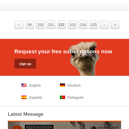
‹
99
100
101
102
103
104
105
›
»
Request your free subscriptions now
English
Deutsch
Español
Português
Latest Message