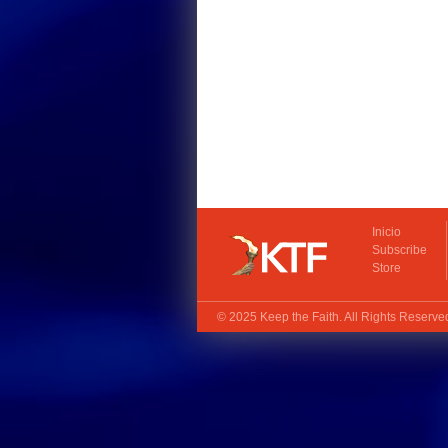
Inicio
Subscribe
Store
© 2025
Keep the Faith
. All Rights Reserv