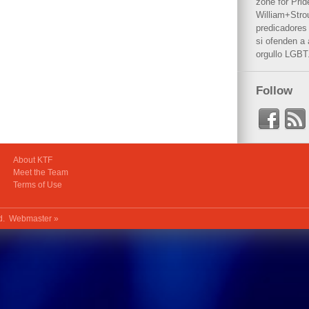
zone for Prid
William+Stro
predicadores 
si ofenden a
orgullo LGBT
Follow
About KTF
Meet the Team
Terms of Use
ed.
Webmaster »