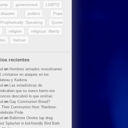
rump
government
LGBTQ
disaster
politics
Pope
Prophetically Speaking
Quote
religion
religious liberty
tes
Vatican
ios recientes
ud
en
Hombres armados musulmanes
 cristianos en ataques en los
lateau y Kaduna
ud
en
Las estadísticas de
indicaban que su nuevo barrio era
tonces descubrió lo que omitían.
ud
en
Gay Communion Bread?
 Their Communion Host ‘Rainbow-
elebrate Pride
ud
en
Baltimore Orioles tap drag
t Splasher in kid-friendly Bird Bath