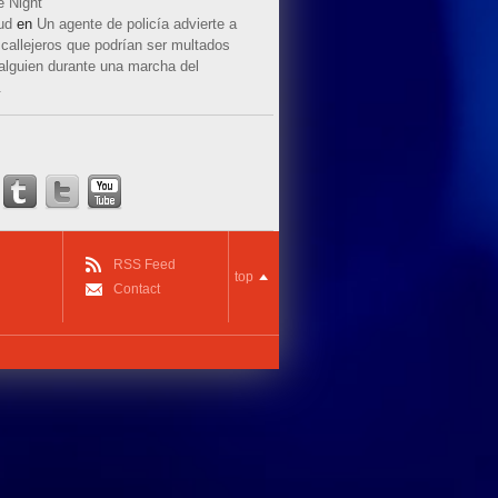
e Night
ud
en
Un agente de policía advierte a
callejeros que podrían ser multados
 alguien durante una marcha del
.
RSS Feed
top
Contact