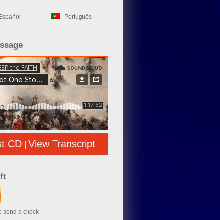
Español
Português
essage
st CD
View Transcript
|
ft
to send a check