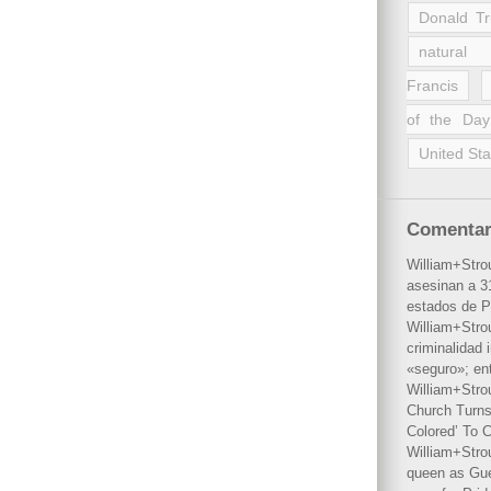
Donald T
natural 
Francis
of the Day
United Sta
Comentar
William+Stro
asesinan a 31
estados de P
William+Stro
criminalidad 
«seguro»; en
William+Stro
Church Turns
Colored’ To C
William+Stro
queen as Gues