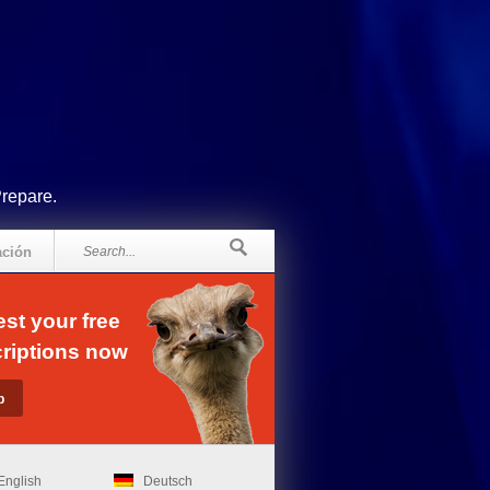
Prepare.
ación
st your free
riptions now
English
Deutsch