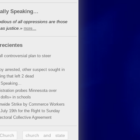
cally Speaking…
dious of all oppressions are those
as justice.»
more…
recientes
ll controversial plan to steer
oy arrested, other suspect sought in
ing that left 2 dead
y Speaking…
stration probes Minnesota over
dolls» in schools
ionwide Strike by Commerce Workers
July 19th for the Right to Sunday
ectoral Collective Agreement
 Church
church and state