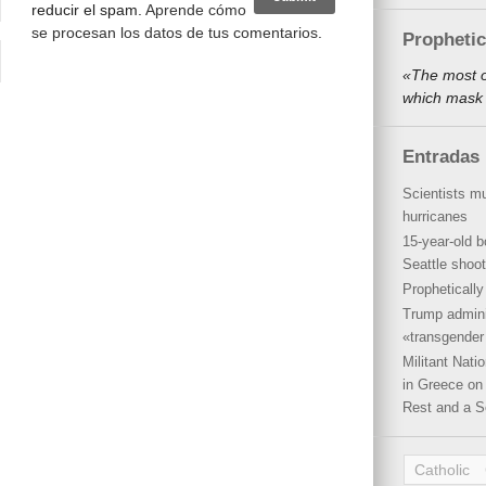
reducir el spam.
Aprende cómo
se procesan los datos de tus comentarios
.
Propheti
«The most o
which mask 
Entradas 
Scientists mu
hurricanes
15-year-old b
Seattle shoot
Propheticall
Trump admini
«transgender 
Militant Nat
in Greece on 
Rest and a S
Catholic