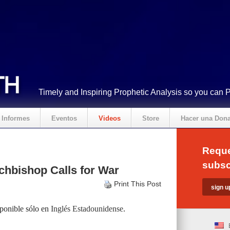
Timely and Inspiring Prophetic Analysis so you can 
Informes
Eventos
Videos
Store
Hacer una Don
Reque
subsc
hbishop Calls for War
Print This Post
sponible sólo en
Inglés Estadounidense
.