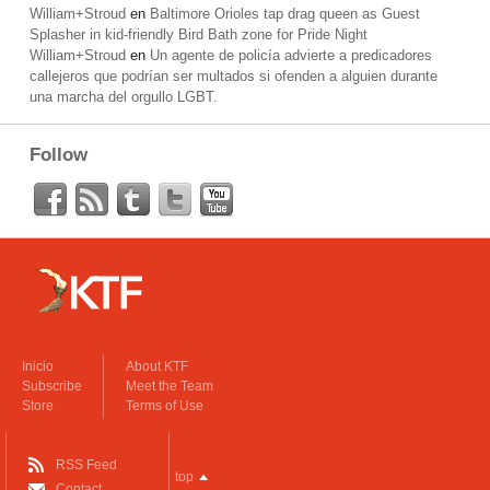
William+Stroud
en
Baltimore Orioles tap drag queen as Guest
Splasher in kid-friendly Bird Bath zone for Pride Night
William+Stroud
en
Un agente de policía advierte a predicadores
callejeros que podrían ser multados si ofenden a alguien durante
una marcha del orgullo LGBT.
Follow
Inicio
About KTF
Subscribe
Meet the Team
Store
Terms of Use
RSS Feed
top
Contact