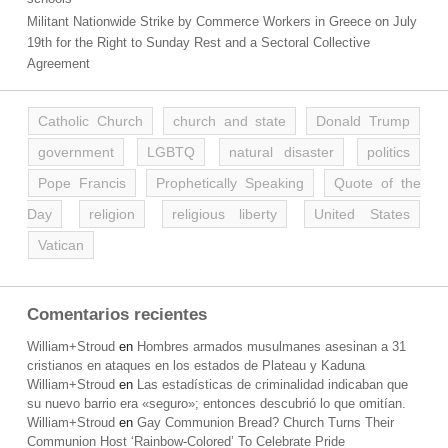
Militant Nationwide Strike by Commerce Workers in Greece on July
19th for the Right to Sunday Rest and a Sectoral Collective
Agreement
Catholic Church
church and state
Donald Trump
government
LGBTQ
natural disaster
politics
Pope Francis
Prophetically Speaking
Quote of the
Day
religion
religious liberty
United States
Vatican
Comentarios recientes
William+Stroud
en
Hombres armados musulmanes asesinan a 31
cristianos en ataques en los estados de Plateau y Kaduna
William+Stroud
en
Las estadísticas de criminalidad indicaban que
su nuevo barrio era «seguro»; entonces descubrió lo que omitían.
William+Stroud
en
Gay Communion Bread? Church Turns Their
Communion Host ‘Rainbow-Colored’ To Celebrate Pride