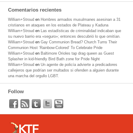
Comentarios recientes
William+Stroud
en
Hombres armados musulmanes asesinan a 31
cristianos en ataques en los estados de Plateau y Kaduna
William+Stroud
en
Las estadísticas de criminalidad indicaban que
su nuevo barrio era «seguro»; entonces descubrió lo que omitían.
William+Stroud
en
Gay Communion Bread? Church Turns Their
Communion Host ‘Rainbow-Colored’ To Celebrate Pride
William+Stroud
en
Baltimore Orioles tap drag queen as Guest
Splasher in kid-friendly Bird Bath zone for Pride Night
William+Stroud
en
Un agente de policía advierte a predicadores
callejeros que podrían ser multados si ofenden a alguien durante
una marcha del orgullo LGBT.
Follow