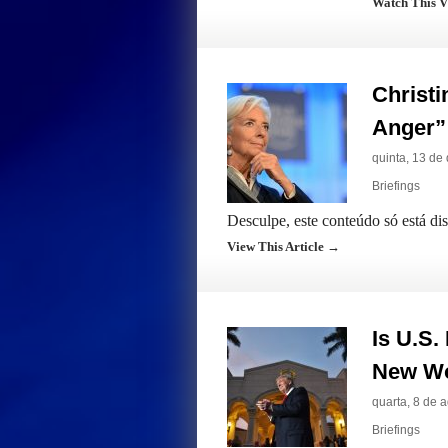
Watch This 
Christi
Anger”
quinta, 13 d
Briefings
Desculpe, este conteúdo só está d
View This Article →
Is U.S.
New Wo
quarta, 8 de 
Briefings