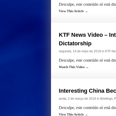
Desculpe, este conteúdo só está d
View This Article →
KTF News Video – In
Dictatorship
segunda, 14 de maio de 2018 in
KTF Ne
Desculpe, este conteúdo só está di
Watch This Video →
Interesting China Be
sexta, 2 de março de 2018 in
Briefings
,
P
Desculpe, este conteúdo só está d
View This Article →