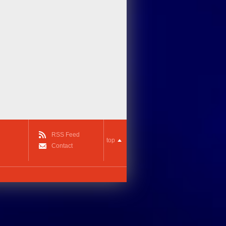
RSS Feed
top
Contact