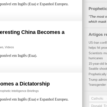
isponível em Inglês (Eua) e Espanhol Europeu.
Propheti
“The most o
which mask a
teresting China Becomes a
Artigos r
US-Iran conf
ws
,
Videos
helps hit pro
Scientists mu
sponível em Inglês (Eua).
hurricanes
15-year-old b
Seattle shoot
Propheticall
Trump admini
comes a Dictatorship
“transgender 
rophetic Intelligence Briefings
Catholic
isponível em Inglês (Eua) e Espanhol Europeu.
Donald T