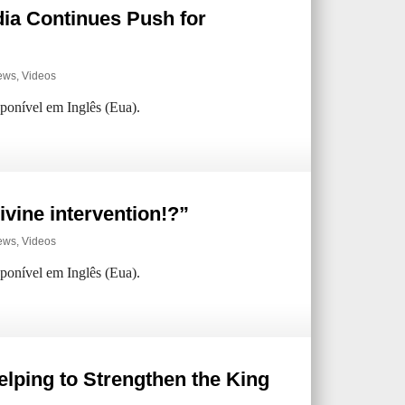
ia Continues Push for
ews
,
Videos
sponível em Inglês (Eua).
vine intervention!?”
ews
,
Videos
sponível em Inglês (Eua).
elping to Strengthen the King