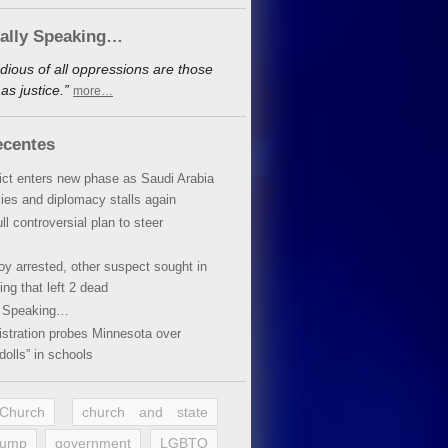
cally Speaking…
dious of all oppressions are those
s justice.”
more…
ecentes
lict enters new phase as Saudi Arabia
xies and diplomacy stalls again
ll controversial plan to steer
oy arrested, other suspect sought in
ing that left 2 dead
y Speaking…
stration probes Minnesota over
dolls” in schools
 Church
church and state
rump
government
LGBTQ