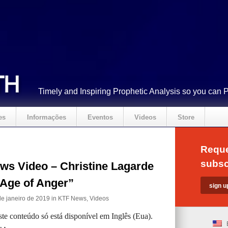
Timely and Inspiring Prophetic Analysis so you can 
es
Informações
Eventos
Videos
Store
Reque
subsc
ws Video – Christine Lagarde
“Age of Anger”
e janeiro de 2019 in
KTF News
,
Videos
ste conteúdo só está disponível em Inglês (Eua).