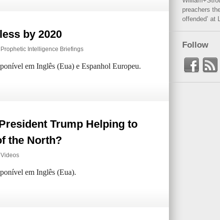
William+Stro
preachers the
offended’ at 
less by 2020
Follow
,
Prophetic Intelligence Briefings
isponível em Inglês (Eua) e Espanhol Europeu.
President Trump Helping to
f the North?
,
Videos
sponível em Inglês (Eua).