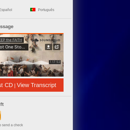
Español
Português
essage
st CD
View Transcript
|
ft
to send a check