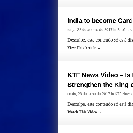
India to become Card
terça, 22 de agosto de 2017 in
Briefings
Desculpe, este conteúdo só está d
View This Article →
KTF News Video – Is 
Strengthen the King o
sexta, 28 de julho de 2017 in
KTF News
Desculpe, este conteúdo só está di
Watch This Video →