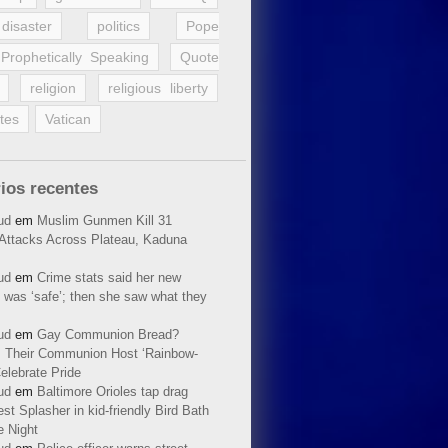
disaster
politics
Pope
Prophetically Speaking
Quote
religion
religious liberty
tes
Vatican
ios recentes
ud
em
Muslim Gunmen Kill 31
n Attacks Across Plateau, Kaduna
ud
em
Crime stats said her new
 was ‘safe’; then she saw what they
ud
em
Gay Communion Bread?
 Their Communion Host ‘Rainbow-
elebrate Pride
ud
em
Baltimore Orioles tap drag
t Splasher in kid-friendly Bird Bath
e Night