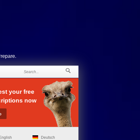
Prepare.
st your free
riptions now
English
Deutsch