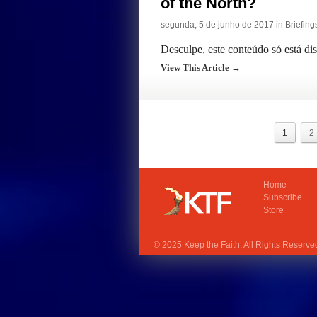
of the North?
segunda, 5 de junho de 2017 in
Briefing
Desculpe, este conteúdo só está d
View This Article →
1
2
Home
Subscribe
Store
© 2025
Keep the Faith
. All Rights Reserv