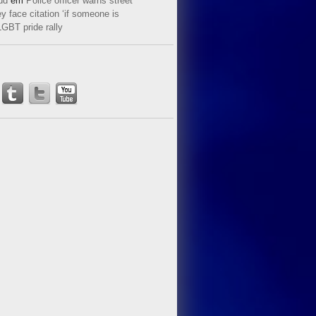
ud
em
Police officer warns street
y face citation ‘if someone is
LGBT pride rally