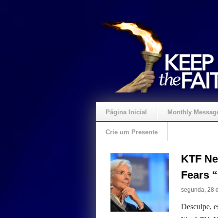
Página Inicial
Monthly Messag
Crie um Presente
KTF Ne
Fears 
segunda, 28 d
Desculpe, e