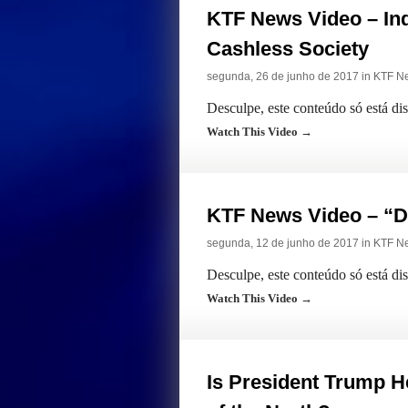
KTF News Video – Ind
Cashless Society
segunda, 26 de junho de 2017 in
KTF N
Desculpe, este conteúdo só está di
Watch This Video →
KTF News Video – “Di
segunda, 12 de junho de 2017 in
KTF N
Desculpe, este conteúdo só está di
Watch This Video →
Is President Trump H