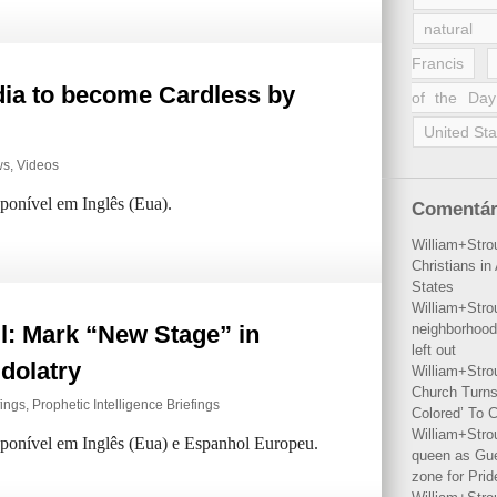
natural 
Francis
dia to become Cardless by
of the Day
United Sta
ws
,
Videos
sponível em Inglês (Eua).
Comentár
William+Stro
Christians i
States
William+Stro
ill: Mark “New Stage” in
neighborhood
left out
dolatry
William+Stro
Church Turns
fings
,
Prophetic Intelligence Briefings
Colored’ To C
William+Stro
isponível em Inglês (Eua) e Espanhol Europeu.
queen as Gues
zone for Prid