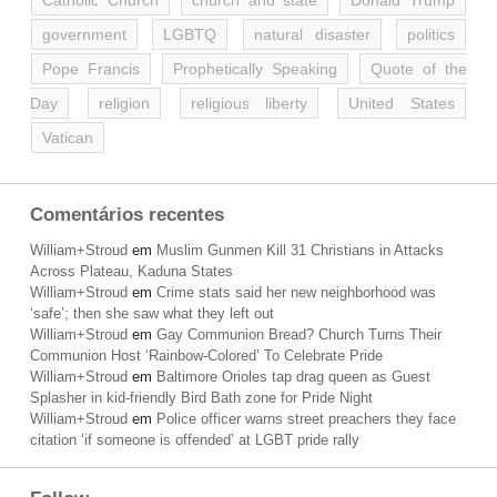
Catholic Church
church and state
Donald Trump
government
LGBTQ
natural disaster
politics
Pope Francis
Prophetically Speaking
Quote of the
Day
religion
religious liberty
United States
Vatican
Comentários recentes
William+Stroud
em
Muslim Gunmen Kill 31 Christians in Attacks
Across Plateau, Kaduna States
William+Stroud
em
Crime stats said her new neighborhood was
‘safe’; then she saw what they left out
William+Stroud
em
Gay Communion Bread? Church Turns Their
Communion Host ‘Rainbow-Colored’ To Celebrate Pride
William+Stroud
em
Baltimore Orioles tap drag queen as Guest
Splasher in kid-friendly Bird Bath zone for Pride Night
William+Stroud
em
Police officer warns street preachers they face
citation ‘if someone is offended’ at LGBT pride rally