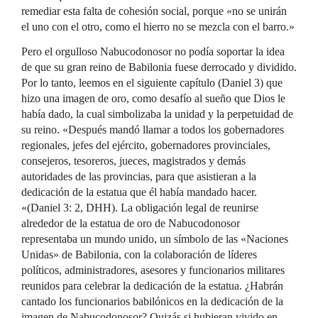
remediar esta falta de cohesión social, porque «no se unirán
el uno con el otro, como el hierro no se mezcla con el barro.»
Pero el orgulloso Nabucodonosor no podía soportar la idea
de que su gran reino de Babilonia fuese derrocado y dividido.
Por lo tanto, leemos en el siguiente capítulo (Daniel 3) que
hizo una imagen de oro, como desafío al sueño que Dios le
había dado, la cual simbolizaba la unidad y la perpetuidad de
su reino. «Después mandó llamar a todos los gobernadores
regionales, jefes del ejército, gobernadores provinciales,
consejeros, tesoreros, jueces, magistrados y demás
autoridades de las provincias, para que asistieran a la
dedicación de la estatua que él había mandado hacer.
«(Daniel 3: 2, DHH). La obligación legal de reunirse
alrededor de la estatua de oro de Nabucodonosor
representaba un mundo unido, un símbolo de las «Naciones
Unidas» de Babilonia, con la colaboración de líderes
políticos, administradores, asesores y funcionarios militares
reunidos para celebrar la dedicación de la estatua. ¿Habrán
cantado los funcionarios babilónicos en la dedicación de la
imagen de Nabucodonosor? Quizás si hubieran vivido en