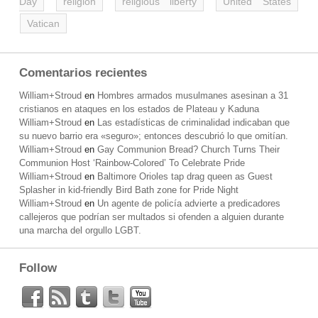
Day
religion
religious liberty
United States
Vatican
Comentarios recientes
William+Stroud
en
Hombres armados musulmanes asesinan a 31
cristianos en ataques en los estados de Plateau y Kaduna
William+Stroud
en
Las estadísticas de criminalidad indicaban que
su nuevo barrio era «seguro»; entonces descubrió lo que omitían.
William+Stroud
en
Gay Communion Bread? Church Turns Their
Communion Host ‘Rainbow-Colored’ To Celebrate Pride
William+Stroud
en
Baltimore Orioles tap drag queen as Guest
Splasher in kid-friendly Bird Bath zone for Pride Night
William+Stroud
en
Un agente de policía advierte a predicadores
callejeros que podrían ser multados si ofenden a alguien durante
una marcha del orgullo LGBT.
Follow