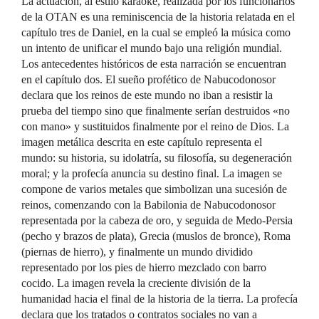
La actuación, al estilo karaoke, realizada por los funcionarios
de la OTAN es una reminiscencia de la historia relatada en el
capítulo tres de Daniel, en la cual se empleó la música como
un intento de unificar el mundo bajo una religión mundial.
Los antecedentes históricos de esta narración se encuentran
en el capítulo dos. El sueño profético de Nabucodonosor
declara que los reinos de este mundo no iban a resistir la
prueba del tiempo sino que finalmente serían destruidos «no
con mano» y sustituidos finalmente por el reino de Dios. La
imagen metálica descrita en este capítulo representa el
mundo: su historia, su idolatría, su filosofía, su degeneración
moral; y la profecía anuncia su destino final. La imagen se
compone de varios metales que simbolizan una sucesión de
reinos, comenzando con la Babilonia de Nabucodonosor
representada por la cabeza de oro, y seguida de Medo-Persia
(pecho y brazos de plata), Grecia (muslos de bronce), Roma
(piernas de hierro), y finalmente un mundo dividido
representado por los pies de hierro mezclado con barro
cocido. La imagen revela la creciente división de la
humanidad hacia el final de la historia de la tierra. La profecía
declara que los tratados o contratos sociales no van a