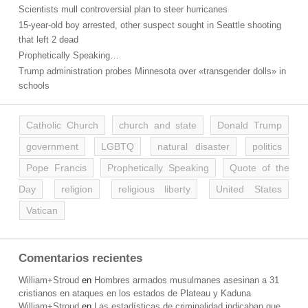
Scientists mull controversial plan to steer hurricanes
15-year-old boy arrested, other suspect sought in Seattle shooting
that left 2 dead
Prophetically Speaking…
Trump administration probes Minnesota over «transgender dolls» in
schools
Catholic Church
church and state
Donald Trump
government
LGBTQ
natural disaster
politics
Pope Francis
Prophetically Speaking
Quote of the
Day
religion
religious liberty
United States
Vatican
Comentarios recientes
William+Stroud
en
Hombres armados musulmanes asesinan a 31
cristianos en ataques en los estados de Plateau y Kaduna
William+Stroud
en
Las estadísticas de criminalidad indicaban que