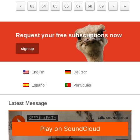
‹
63
64
65
66
67
68
69
›
»
Request your free subscriptions now
English
Deutsch
Español
Português
Latest Message