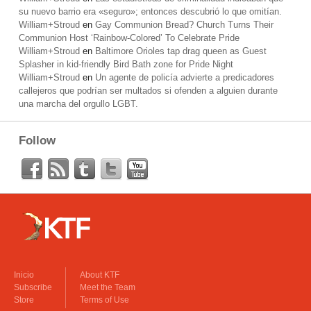
su nuevo barrio era «seguro»; entonces descubrió lo que omitían.
William+Stroud
en
Gay Communion Bread? Church Turns Their
Communion Host ‘Rainbow-Colored’ To Celebrate Pride
William+Stroud
en
Baltimore Orioles tap drag queen as Guest
Splasher in kid-friendly Bird Bath zone for Pride Night
William+Stroud
en
Un agente de policía advierte a predicadores
callejeros que podrían ser multados si ofenden a alguien durante
una marcha del orgullo LGBT.
Follow
Inicio
About KTF
Subscribe
Meet the Team
Store
Terms of Use