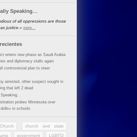
cally Speaking…
dious of all oppressions are those
as justice.»
more…
recientes
lict enters new phase as Saudi Arabia
xies and diplomacy stalls again
ll controversial plan to steer
oy arrested, other suspect sought in
ing that left 2 dead
y Speaking…
stration probes Minnesota over
dolls» in schools
 Church
church and state
rump
government
LGBTQ