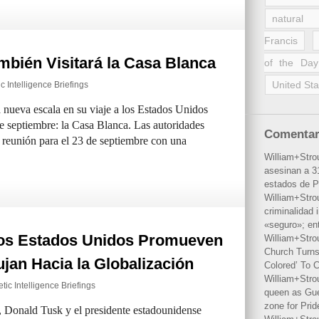
natural 
Francis
mbién Visitará la Casa Blanca
of the Day
United Sta
c Intelligence Briefings
nueva escala en su viaje a los Estados Unidos
 septiembre: la Casa Blanca. Las autoridades
Comentar
 reunión para el 23 de septiembre con una
William+Stro
asesinan a 31
estados de P
William+Stro
criminalidad 
«seguro»; en
los Estados Unidos Promueven
William+Stro
Church Turns
jan Hacia la Globalización
Colored’ To C
William+Stro
tic Intelligence Briefings
queen as Gues
zone for Prid
, Donald Tusk y el presidente estadounidense