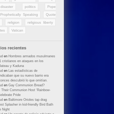
disaster
politics
Pope
Prophetically Speaking
Quote
religion
religious liberty
tes
Vatican
ios recientes
ud
en
Hombres armados musulmanes
 cristianos en ataques en los
lateau y Kaduna
ud
en
Las estadísticas de
indicaban que su nuevo barrio era
tonces descubrió lo que omitían.
ud
en
Gay Communion Bread?
 Their Communion Host ‘Rainbow-
elebrate Pride
ud
en
Baltimore Orioles tap drag
t Splasher in kid-friendly Bird Bath
e Night