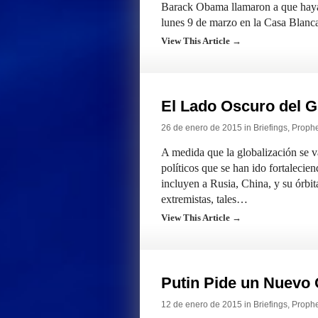
Barack Obama llamaron a que haya
lunes 9 de marzo en la Casa Blanca
View This Article →
El Lado Oscuro del 
26 de enero de 2015 in
Briefings
,
Prophet
A medida que la globalización se 
políticos que se han ido fortalecien
incluyen a Rusia, China, y su órbi
extremistas, tales…
View This Article →
Putin Pide un Nuevo
12 de enero de 2015 in
Briefings
,
Prophet