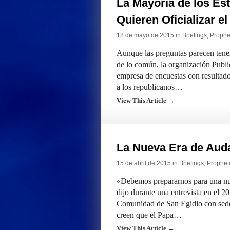
La Mayoría de los E
Quieren Oficializar e
18 de mayo de 2015 in
Briefings
,
Prophet
Aunque las preguntas parecen tener 
de lo común, la organización Publi
empresa de encuestas con resultad
a los republicanos…
View This Article →
La Nueva Era de Aud
15 de abril de 2015 in
Briefings
,
Propheti
«Debemos prepararnos para una nue
dijo durante una entrevista en el 2
Comunidad de San Egidio con sede
creen que el Papa…
View This Article →