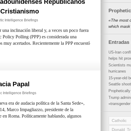
stadounidenses Republicanos
l Cristianismo
Propheti
«The most o
ic Intelligence Briefings
which mask 
una inclinación liberal y, a veces un poco fuera
c Policy Polling (PPP) es considerada una
Entradas 
os muy acertados. Recientemente la PPP encuestó
US-Iran conf
helps hit pro
Scientists mu
hurricanes
15-year-old b
acia Papal
Seattle shoot
Propheticall
c Intelligence Briefings
Trump admini
va era de audacia política de la Santa Sede»,
«transgender 
014, Marco Impagliazzo, presidente de la
 en Roma. Políticamente hablando, algunos
Catholic
Donald T