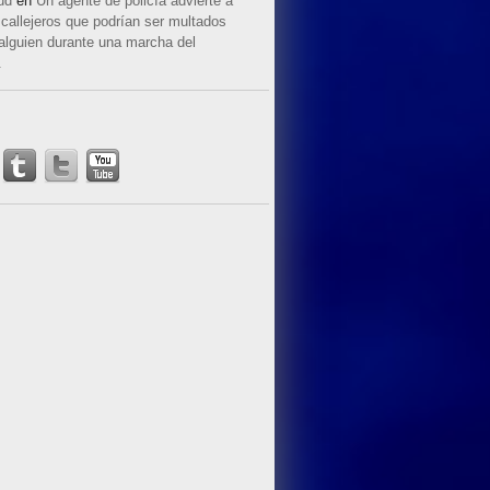
ud
en
Un agente de policía advierte a
callejeros que podrían ser multados
 alguien durante una marcha del
.