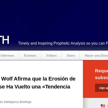
Timely and Inspiring Prophetic Analysis so you can 
Informes
Eventos
Videos
Store
Hacer una Don
Reque
subsc
 Wolf Afirma que la Erosión de
 se Ha Vuelto una «Tendencia
ic Intelligence Briefings