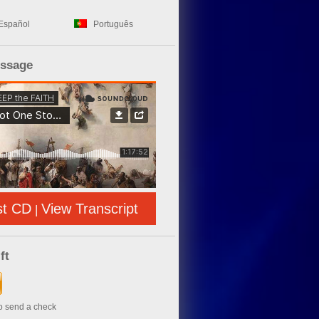
Español
Português
essage
st CD
View Transcript
|
ft
to send a check