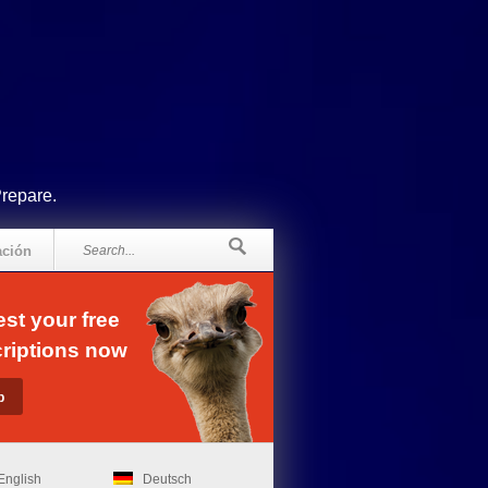
Prepare.
ación
st your free
riptions now
English
Deutsch