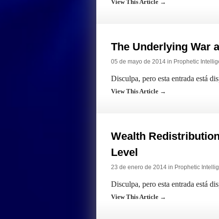
View This Article →
The Underlying War a
05 de mayo de 2014 in
Prophetic Intelli
Disculpa, pero esta entrada está di
View This Article →
Wealth Redistribution
Level
23 de enero de 2014 in
Prophetic Intelli
Disculpa, pero esta entrada está di
View This Article →