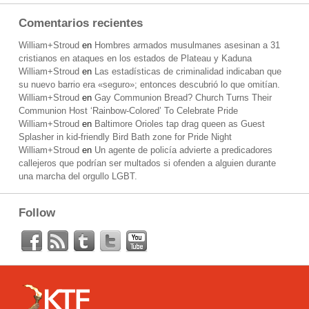
Comentarios recientes
William+Stroud
en
Hombres armados musulmanes asesinan a 31
cristianos en ataques en los estados de Plateau y Kaduna
William+Stroud
en
Las estadísticas de criminalidad indicaban que
su nuevo barrio era «seguro»; entonces descubrió lo que omitían.
William+Stroud
en
Gay Communion Bread? Church Turns Their
Communion Host ‘Rainbow-Colored’ To Celebrate Pride
William+Stroud
en
Baltimore Orioles tap drag queen as Guest
Splasher in kid-friendly Bird Bath zone for Pride Night
William+Stroud
en
Un agente de policía advierte a predicadores
callejeros que podrían ser multados si ofenden a alguien durante
una marcha del orgullo LGBT.
Follow