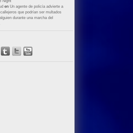
e Night
ud
en
Un agente de policía advierte a
callejeros que podrían ser multados
 alguien durante una marcha del
.