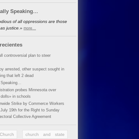
cally Speaking…
dious of all oppressions are those
as justice.»
more…
recientes
ll controversial plan to steer
oy arrested, other suspect sought in
ing that left 2 dead
y Speaking…
stration probes Minnesota over
dolls» in schools
ionwide Strike by Commerce Workers
July 19th for the Right to Sunday
ectoral Collective Agreement
 Church
church and state