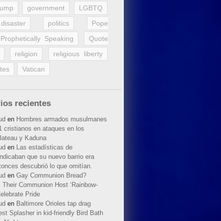
rump
government
LGBTQ
disaster
politics
Pope
Prophetically Speaking
Quote
religion
religious liberty
tes
Vatican
ios recientes
ud
en
Hombres armados musulmanes
 cristianos en ataques en los
lateau y Kaduna
ud
en
Las estadísticas de
indicaban que su nuevo barrio era
tonces descubrió lo que omitían.
ud
en
Gay Communion Bread?
 Their Communion Host ‘Rainbow-
elebrate Pride
ud
en
Baltimore Orioles tap drag
t Splasher in kid-friendly Bird Bath