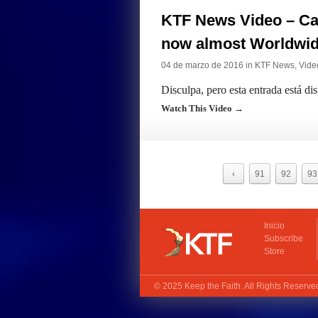
KTF News Video – Ca
now almost Worldwi
04 de marzo de 2016 in
KTF News
,
Vide
Disculpa, pero esta entrada está di
Watch This Video →
‹
91
92
93
Inicio
Subscribe
Store
© 2025
Keep the Faith
. All Rights Reserv