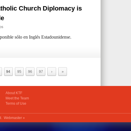
tholic Church Diplomacy is
de
os
sponible sólo en Inglés Estadounidense.
94
95
96
97
›
»
About KTF
Meet the Team
Terms of Use
ed.
Webmaster »