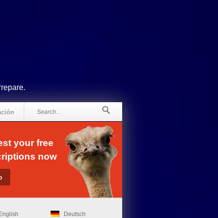
Prepare.
ación
st your free
riptions now
English
Deutsch