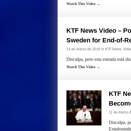
Watch This Video →
KTF News Video – Pop
Sweden for End-of-R
14 de marzo de 2016 in
KTF News
,
Vide
Disculpa, pero esta entrada está di
Watch This Video →
KTF Ne
Become
11 de marzo 
Disculpa, pe
Estadounide