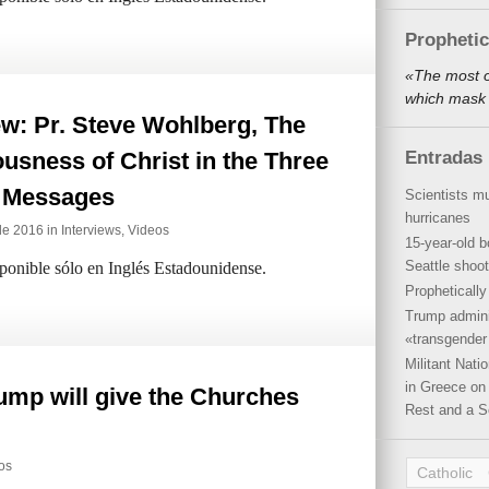
Propheti
«The most o
which mask 
ew: Pr. Steve Wohlberg, The
usness of Christ in the Three
Entradas 
 Messages
Scientists mu
hurricanes
de 2016 in
Interviews
,
Videos
15-year-old b
Seattle shoot
sponible sólo en Inglés Estadounidense.
Propheticall
Trump admini
«transgender 
Militant Nat
in Greece on 
mp will give the Churches
Rest and a S
os
Catholic