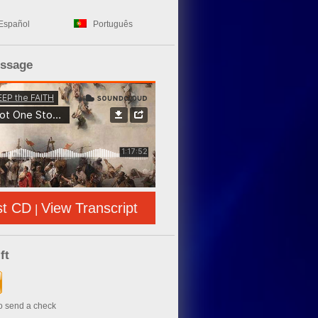
Español
Português
essage
st CD
View Transcript
|
ft
to send a check