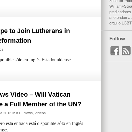
zone for Prid
William+Stro
predicadores 
si ofenden a
orgullo LGBT
e to Join Lutherans in
Follow
eformation
os
sponible sólo en Inglés Estadounidense.
ws Video – Will Vatican
 a Full Member of the UN?
de 2016 in
KTF News
,
Videos
ro esta entrada está disponible sólo en Inglés
nse.