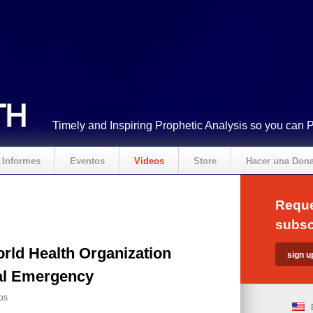
Timely and Inspiring Prophetic Analysis so you can 
Informes
Eventos
Videos
Store
Hacer una Don
Reque
subsc
rld Health Organization
bal Emergency
os