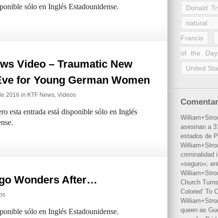
sponible sólo en Inglés Estadounidense.
Donald T
natural 
Francis
of the Day
ws Video – Traumatic New
United Sta
Eve for Young German Women
de 2016 in
KTF News
,
Videos
Comentar
ro esta entrada está disponible sólo en Inglés
William+Stro
nse.
asesinan a 31
estados de P
William+Stro
criminalidad 
«seguro»; en
William+Stro
ogo Wonders After…
Church Turns
Colored’ To C
os
William+Stro
queen as Gues
sponible sólo en Inglés Estadounidense.