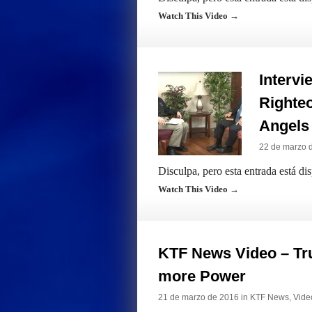
Watch This Video →
Intervi
Righteo
Angels
22 de marzo 
Disculpa, pero esta entrada está di
Watch This Video →
KTF News Video – Tru
more Power
21 de marzo de 2016 in
KTF News
,
Vide