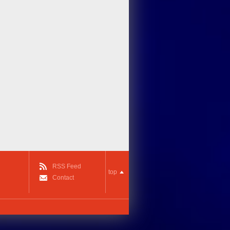
RSS Feed
top
Contact