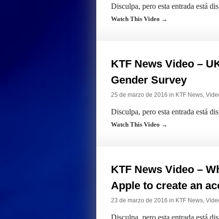
Disculpa, pero esta entrada está di
Watch This Video →
KTF News Video – UK
Gender Survey
25 de marzo de 2016 in
KTF News
,
Vide
Disculpa, pero esta entrada está di
Watch This Video →
KTF News Video – Why
Apple to create an a
23 de marzo de 2016 in
KTF News
,
Vide
Disculpa, pero esta entrada está di