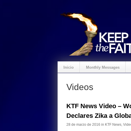
Inicio
Monthly Messages
Videos
KTF News Video – Wo
Declares Zika a Glo
28 de marzo de 2016 in
KTF News
,
Vide