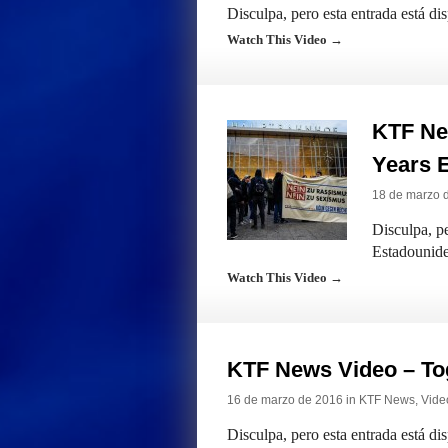
Disculpa, pero esta entrada está di
Watch This Video →
KTF Ne
Years 
18 de marzo 
Disculpa, pe
Estadounide
Watch This Video →
KTF News Video – T
16 de marzo de 2016 in
KTF News
,
Vide
Disculpa, pero esta entrada está di