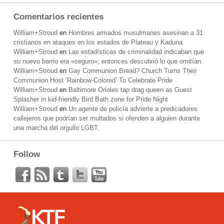
Comentarios recientes
William+Stroud
en
Hombres armados musulmanes asesinan a 31
cristianos en ataques en los estados de Plateau y Kaduna
William+Stroud
en
Las estadísticas de criminalidad indicaban que
su nuevo barrio era «seguro»; entonces descubrió lo que omitían.
William+Stroud
en
Gay Communion Bread? Church Turns Their
Communion Host ‘Rainbow-Colored’ To Celebrate Pride
William+Stroud
en
Baltimore Orioles tap drag queen as Guest
Splasher in kid-friendly Bird Bath zone for Pride Night
William+Stroud
en
Un agente de policía advierte a predicadores
callejeros que podrían ser multados si ofenden a alguien durante
una marcha del orgullo LGBT.
Follow