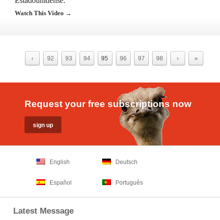
Estadounidense.
Watch This Video →
‹
92
93
94
95
96
97
98
›
»
Request your free subscriptions now
English
Deutsch
Español
Português
Latest Message