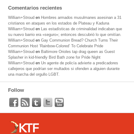
Comentarios recientes
William+Stroud
en
Hombres armados musulmanes asesinan a 31
cristianos en ataques en los estados de Plateau y Kaduna
William+Stroud
en
Las estadísticas de criminalidad indicaban que
su nuevo barrio era «seguro»; entonces descubrió lo que omitían.
William+Stroud
en
Gay Communion Bread? Church Turns Their
Communion Host ‘Rainbow-Colored’ To Celebrate Pride
William+Stroud
en
Baltimore Orioles tap drag queen as Guest
Splasher in kid-friendly Bird Bath zone for Pride Night
William+Stroud
en
Un agente de policía advierte a predicadores
callejeros que podrían ser multados si ofenden a alguien durante
una marcha del orgullo LGBT.
Follow