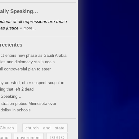
cally Speaking…
dious of all oppressions are those
as justice.»
more…
recientes
lict enters new phase as Saudi Arabia
xies and diplomacy stalls again
ll controversial plan to steer
oy arrested, other suspect sought in
ing that left 2 dead
y Speaking…
stration probes Minnesota over
dolls» in schools
 Church
church and state
rump
government
LGBTQ