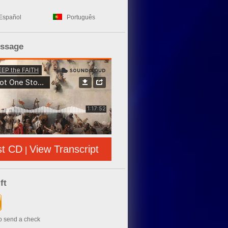
Español
Português
essage
st CD
View Transcript
|
ft
to send a check