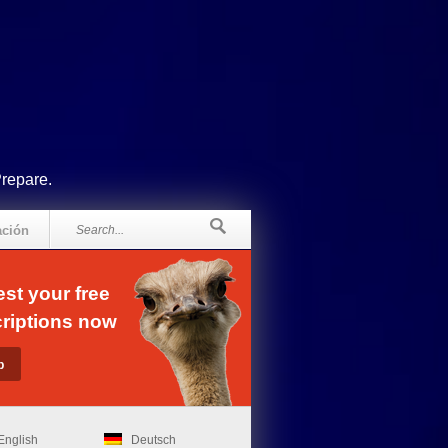
Prepare.
ación
st your free
riptions now
English
Deutsch