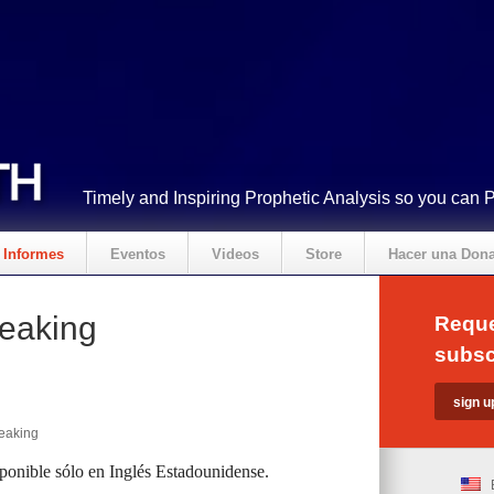
Timely and Inspiring Prophetic Analysis so you can 
Informes
Eventos
Videos
Store
Hacer una Don
peaking
Reque
subsc
peaking
sponible sólo en Inglés Estadounidense.