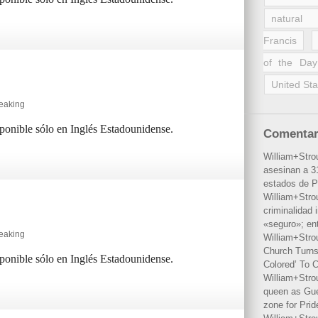
natural 
Francis
of the Day
United Sta
peaking
sponible sólo en Inglés Estadounidense.
Comentar
William+Stro
asesinan a 31
estados de P
William+Stro
criminalidad 
«seguro»; en
peaking
William+Stro
Church Turns
sponible sólo en Inglés Estadounidense.
Colored’ To C
William+Stro
queen as Gues
zone for Prid