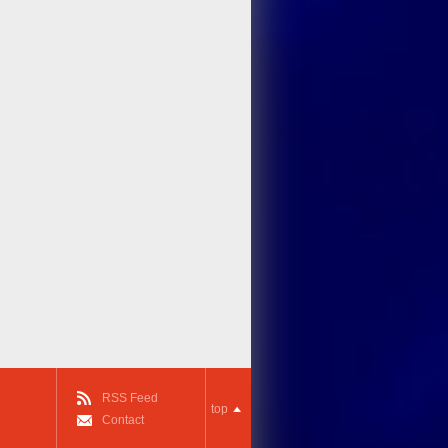
RSS Feed
top
Contact