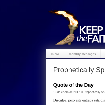
Inicio
Monthly Messages
Prophetically S
Quote of the Day
16 de enero de 2017 in
Prophetically S
Disculpa, pero esta entrada está di