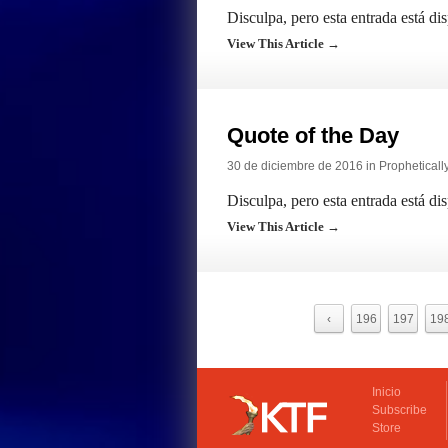
Disculpa, pero esta entrada está di
View This Article →
Quote of the Day
30 de diciembre de 2016 in
Propheticall
Disculpa, pero esta entrada está di
View This Article →
‹
196
197
19
Inicio
Subscribe
Store