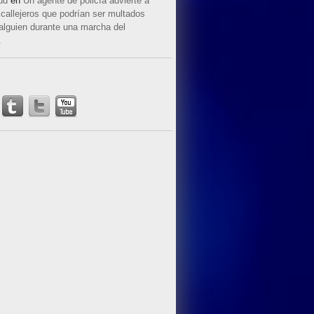
ud
en
Un agente de policía advierte a
callejeros que podrían ser multados
 alguien durante una marcha del
.