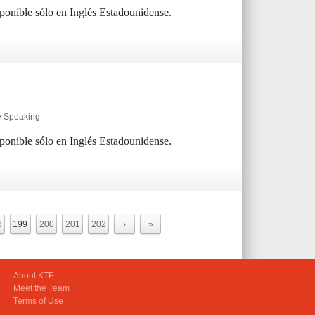
sponible sólo en Inglés Estadounidense.
y Speaking
sponible sólo en Inglés Estadounidense.
8
199
200
201
202
›
»
About KTF
Meet the Team
Terms of Use