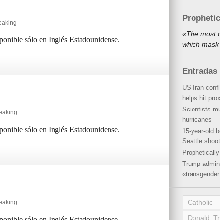
Propheti
eaking
«The most o
sponible sólo en Inglés Estadounidense.
which mask 
Entradas 
US-Iran conf
helps hit pro
Scientists mu
peaking
hurricanes
sponible sólo en Inglés Estadounidense.
15-year-old b
Seattle shoot
Propheticall
Trump admini
«transgender 
Catholic
peaking
Donald T
sponible sólo en Inglés Estadounidense.