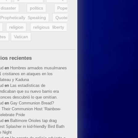
disaster
politics
Pope
Prophetically Speaking
Quote
religion
religious liberty
tes
Vatican
ios recientes
ud
en
Hombres armados musulmanes
 cristianos en ataques en los
lateau y Kaduna
ud
en
Las estadísticas de
indicaban que su nuevo barrio era
tonces descubrió lo que omitían.
ud
en
Gay Communion Bread?
 Their Communion Host ‘Rainbow-
elebrate Pride
ud
en
Baltimore Orioles tap drag
t Splasher in kid-friendly Bird Bath
e Night