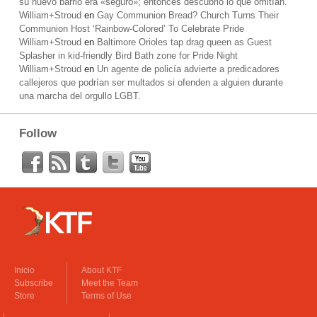
su nuevo barrio era «seguro»; entonces descubrió lo que omitían.
William+Stroud
en
Gay Communion Bread? Church Turns Their
Communion Host ‘Rainbow-Colored’ To Celebrate Pride
William+Stroud
en
Baltimore Orioles tap drag queen as Guest
Splasher in kid-friendly Bird Bath zone for Pride Night
William+Stroud
en
Un agente de policía advierte a predicadores
callejeros que podrían ser multados si ofenden a alguien durante
una marcha del orgullo LGBT.
Follow
Inicio
About KTF
Subscribe
Meet the Team
Store
Terms of Use