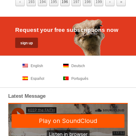
‹
193
194
195
196
197
198
199
›
»
Request your free subscriptions now
English
Deutsch
Español
Português
Latest Message