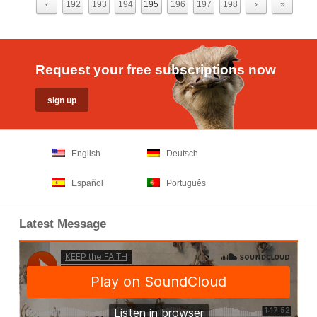
‹
192
193
194
195
196
197
198
›
»
Request your free subscriptions now
English
Deutsch
Español
Português
Latest Message