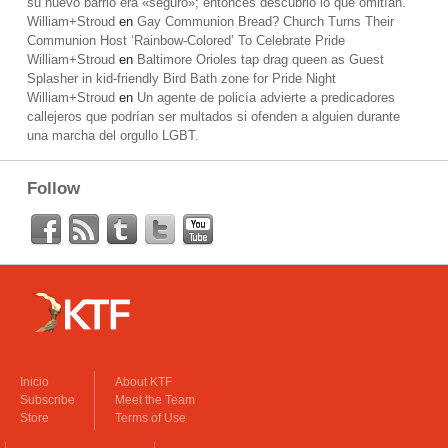
su nuevo barrio era «seguro»; entonces descubrió lo que omitían.
William+Stroud
en
Gay Communion Bread? Church Turns Their
Communion Host ‘Rainbow-Colored’ To Celebrate Pride
William+Stroud
en
Baltimore Orioles tap drag queen as Guest
Splasher in kid-friendly Bird Bath zone for Pride Night
William+Stroud
en
Un agente de policía advierte a predicadores
callejeros que podrían ser multados si ofenden a alguien durante
una marcha del orgullo LGBT.
Follow
Inicio
About KTF
Subscribe
Meet the Team
Store
Terms of Use