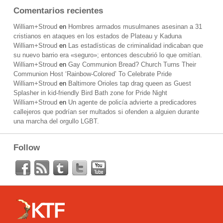
Comentarios recientes
William+Stroud
en
Hombres armados musulmanes asesinan a 31
cristianos en ataques en los estados de Plateau y Kaduna
William+Stroud
en
Las estadísticas de criminalidad indicaban que
su nuevo barrio era «seguro»; entonces descubrió lo que omitían.
William+Stroud
en
Gay Communion Bread? Church Turns Their
Communion Host ‘Rainbow-Colored’ To Celebrate Pride
William+Stroud
en
Baltimore Orioles tap drag queen as Guest
Splasher in kid-friendly Bird Bath zone for Pride Night
William+Stroud
en
Un agente de policía advierte a predicadores
callejeros que podrían ser multados si ofenden a alguien durante
una marcha del orgullo LGBT.
Follow