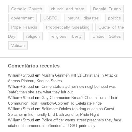
Catholic Church
church and state
Donald Trump
government
LGBTQ
natural disaster
politics
Pope Francis
Prophetically Speaking
Quote of the
Day
religion
religious liberty
United States
Vatican
Comentários recentes
William+Stroud
em
Muslim Gunmen Kill 31 Christians in Attacks
Across Plateau, Kaduna States
William+Stroud
em
Crime stats said her new neighborhood was
‘safe’; then she saw what they left out
William+Stroud
em
Gay Communion Bread? Church Turns Their
Communion Host ‘Rainbow-Colored’ To Celebrate Pride
William+Stroud
em
Baltimore Orioles tap drag queen as Guest
Splasher in kid-friendly Bird Bath zone for Pride Night
William+Stroud
em
Police officer warns street preachers they face
citation ‘if someone is offended’ at LGBT pride rally