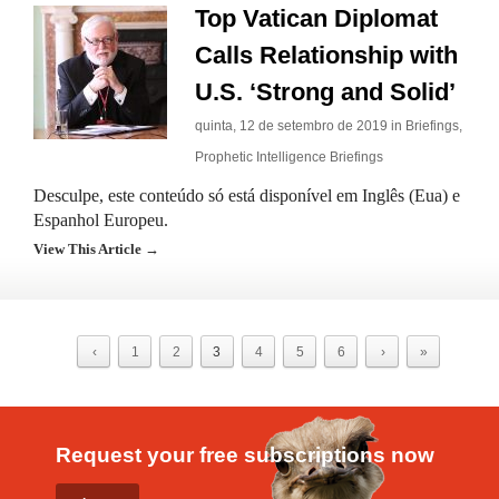
Top Vatican Diplomat
Calls Relationship with
U.S. ‘Strong and Solid’
quinta, 12 de setembro de 2019 in
Briefings
,
Prophetic Intelligence Briefings
Desculpe, este conteúdo só está disponível em Inglês (Eua) e
Espanhol Europeu.
View This Article →
‹
1
2
3
4
5
6
›
»
Request your free subscriptions now