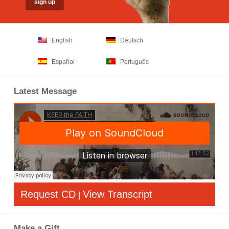
English
Deutsch
Español
Português
Latest Message
Request CD
View Transcript
|
Make a Gift