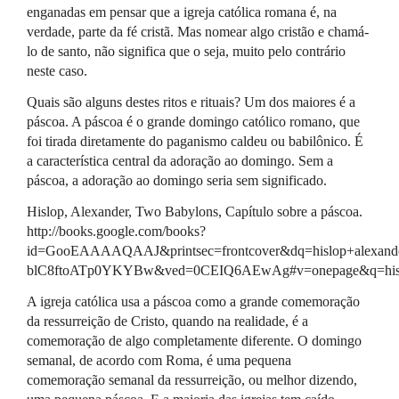
enganadas em pensar que a igreja católica romana é, na
verdade, parte da fé cristã. Mas nomear algo cristão e chamá-
lo de santo, não significa que o seja, muito pelo contrário
neste caso.
Quais são alguns destes ritos e rituais? Um dos maiores é a
páscoa. A páscoa é o grande domingo católico romano, que
foi tirada diretamente do paganismo caldeu ou babilônico. É
a característica central da adoração ao domingo. Sem a
páscoa, a adoração ao domingo seria sem significado.
Hislop, Alexander, Two Babylons, Capítulo sobre a páscoa.
http://books.google.com/books?
id=GooEAAAAQAAJ&printsec=frontcover&dq=hislop+alexan
blC8ftoATp0YKYBw&ved=0CEIQ6AEwAg#v=onepage&q=hislo
A igreja católica usa a páscoa como a grande comemoração
da ressurreição de Cristo, quando na realidade, é a
comemoração de algo completamente diferente. O domingo
semanal, de acordo com Roma, é uma pequena
comemoração semanal da ressurreição, ou melhor dizendo,