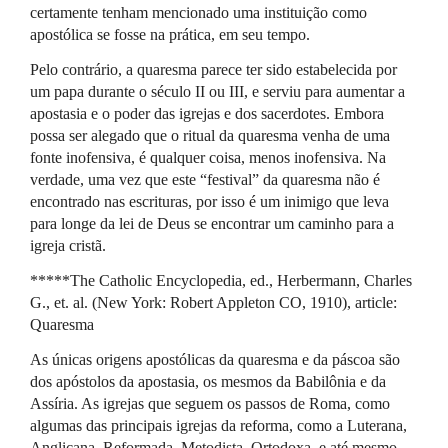
certamente tenham mencionado uma instituição como
apostólica se fosse na prática, em seu tempo.
Pelo contrário, a quaresma parece ter sido estabelecida por
um papa durante o século II ou
III
, e serviu para aumentar a
apostasia e o poder das igrejas e dos sacerdotes. Embora
possa ser alegado que o ritual da quaresma venha de uma
fonte inofensiva, é qualquer coisa, menos inofensiva. Na
verdade, uma vez que este “festival” da quaresma não é
encontrado nas escrituras, por isso é um inimigo que leva
para longe da lei de Deus se encontrar um caminho para a
igreja cristã.
*****The Catholic Encyclopedia, ed., Herbermann, Charles
G., et. al. (New York: Robert Appleton CO, 1910), article:
Quaresma
As únicas origens apostólicas da quaresma e da páscoa são
dos apóstolos da apostasia, os mesmos da Babilônia e da
Assíria. As igrejas que seguem os passos de Roma, como
algumas das principais igrejas da reforma, como a Luterana,
Anglicana, Reformada, Metodista, Ortodoxa, e até mesmo