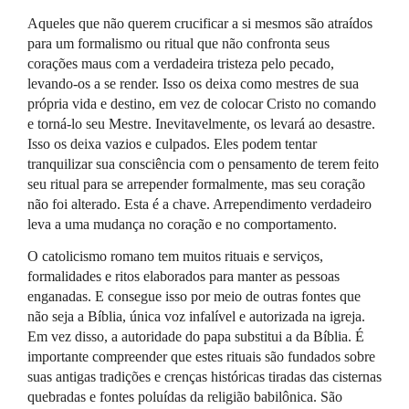
Aqueles que não querem crucificar a si mesmos são atraídos
para um formalismo ou ritual que não confronta seus
corações maus com a verdadeira tristeza pelo pecado,
levando-os a se render. Isso os deixa como mestres de sua
própria vida e destino, em vez de colocar Cristo no comando
e torná-lo seu Mestre. Inevitavelmente, os levará ao desastre.
Isso os deixa vazios e culpados. Eles podem tentar
tranquilizar sua consciência com o pensamento de terem feito
seu ritual para se arrepender formalmente, mas seu coração
não foi alterado. Esta é a chave. Arrependimento verdadeiro
leva a uma mudança no coração e no comportamento.
O catolicismo romano tem muitos rituais e serviços,
formalidades e ritos elaborados para manter as pessoas
enganadas. E consegue isso por meio de outras fontes que
não seja a Bíblia, única voz infalível e autorizada na igreja.
Em vez disso, a autoridade do papa substitui a da Bíblia. É
importante compreender que estes rituais são fundados sobre
suas antigas tradições e crenças históricas tiradas das cisternas
quebradas e fontes poluídas da religião babilônica. São