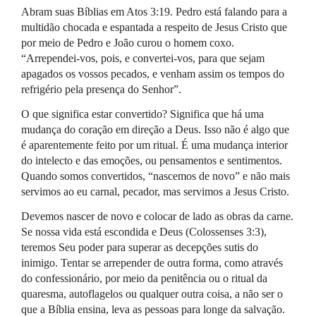
Abram suas Bíblias em Atos 3:19. Pedro está falando para a
multidão chocada e espantada a respeito de Jesus Cristo que
por meio de Pedro e João curou o homem coxo.
“Arrependei-vos, pois, e convertei-vos, para que sejam
apagados os vossos pecados, e venham assim os tempos do
refrigério pela presença do Senhor”.
O que significa estar convertido? Significa que há uma
mudança do coração em direção a Deus. Isso não é algo que
é aparentemente feito por um ritual. É uma mudança interior
do intelecto e das emoções, ou pensamentos e sentimentos.
Quando somos convertidos, “nascemos de novo” e não mais
servimos ao eu carnal, pecador, mas servimos a Jesus Cristo.
Devemos nascer de novo e colocar de lado as obras da carne.
Se nossa vida está escondida e Deus (Colossenses 3:3),
teremos Seu poder para superar as decepções sutis do
inimigo. Tentar se arrepender de outra forma, como através
do confessionário, por meio da penitência ou o ritual da
quaresma, autoflagelos ou qualquer outra coisa, a não ser o
que a Bíblia ensina, leva as pessoas para longe da salvação.