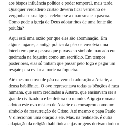
aos bispos influência política e poder temporal, mais tarde.
Qualquer verdadeiro cristão deveria ficar vermelho de
vergonha se sua igreja celebrasse a quaresma e a páscoa.
Como pode a igreja de Deus adotar ritos de uma fonte tão
poluída?
Aqui está uma razão por que eles são abominação. Em
alguns lugares, a antiga prática da páscoa envolvia uma
loteria em que a pessoa que puxasse o símbolo marcado era
queimada na fogueira como um sacrifício. Em tempos
posteriores, elas só tinham que passar pelo fogo e pagar um
resgate para evitar a morte na fogueira.
Até mesmo o ovo de páscoa vem da adoração a Astarte, a
deusa babilônica. O ovo representava todas as bênçãos à raça
humana, que eram creditadas a Astarte, que ensinavam ser a
grande civilizadora e benfeitora do mundo. A igreja romana
adotou este ovo místico de Astarte e o consagrou como um
símbolo da ressurreição de Cristo. Até mesmo o papa Paulo
V direcionou uma oração a ele. Mas, na realidade, é outra
adaptação da religião babilônica cujas origens derivam todo o