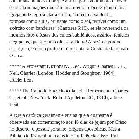
adotar tais práticas? Por que abrir a porta ao inimigo e trazer
essas abominações que são uma ofensa a Deus? Como uma
igreja pode representar a Cristo, “como a alva do dia,
formosa como a lua, brilhante como o sol, terrível como um
exército com bandeiras” (Cantares 6:10), se ela reverencia os
mesmos ritos e festas dos cultos babilônicos, assírios, fenícios
e egípcios, que são uma ofensa a Deus? A razão é porque
esta igreja, embora professe representar a Cristo, de fato, não
O ama.
*****A Protestant Dictionary…, ed. Wright, Charles H. H.,
Neil, Charles (London: Hodder and Stoughton, 1904),
article: Lent
*****The Catholic Encyclopedia, ed., Herbermann, Charles
G., et. al. (New York: Robert Appleton CO, 1910), article:
Lent
A igreja católica geralmente ensina que a quaresma é
observada em comemoração aos 40 dias de jejum por Cristo
no deserto, e possui, portanto, origens apostólicas. Mas a
Bíblia não faz nenhuma alusão ou referência a isso. Em