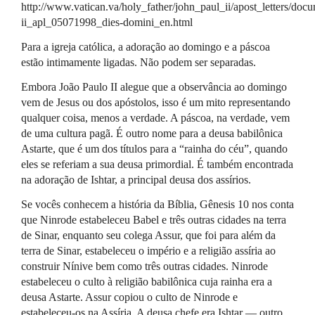
http://www.vatican.va/holy_father/john_paul_ii/apost_letters/docu
ii_apl_05071998_dies-domini_en.html
Para a igreja católica, a adoração ao domingo e a páscoa
estão intimamente ligadas. Não podem ser separadas.
Embora João Paulo II alegue que a observância ao domingo
vem de Jesus ou dos apóstolos, isso é um mito representando
qualquer coisa, menos a verdade. A páscoa, na verdade, vem
de uma cultura pagã. É outro nome para a deusa babilônica
Astarte, que é um dos títulos para a “rainha do céu”, quando
eles se referiam a sua deusa primordial. É também encontrada
na adoração de Ishtar, a principal deusa dos assírios.
Se vocês conhecem a história da Bíblia, Gênesis 10 nos conta
que Ninrode estabeleceu Babel e três outras cidades na terra
de Sinar, enquanto seu colega Assur, que foi para além da
terra de Sinar, estabeleceu o império e a religião assíria ao
construir Nínive bem como três outras cidades. Ninrode
estabeleceu o culto à religião babilônica cuja rainha era a
deusa Astarte. Assur copiou o culto de Ninrode e
estabeleceu-os na Assíria. A deusa chefe era Ishtar — outro