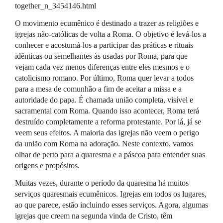
together_n_3454146.html
O movimento ecumênico é destinado a trazer as religiões e
igrejas não-católicas de volta a Roma. O objetivo é levá-los a
conhecer e acostumá-los a participar das práticas e rituais
idênticas ou semelhantes às usadas por Roma, para que
vejam cada vez menos diferenças entre eles mesmos e o
catolicismo romano. Por último, Roma quer levar a todos
para a mesa de comunhão a fim de aceitar a missa e a
autoridade do papa. É chamada união completa, visível e
sacramental com Roma. Quando isso acontecer, Roma terá
destruído completamente a reforma protestante. Por lá, já se
veem seus efeitos. A maioria das igrejas não veem o perigo
da união com Roma na adoração. Neste contexto, vamos
olhar de perto para a quaresma e a páscoa para entender suas
origens e propósitos.
Muitas vezes, durante o período da quaresma há muitos
serviços quaresmais ecumênicos. Igrejas em todos os lugares,
ao que parece, estão incluindo esses serviços. Agora, algumas
igrejas que creem na segunda vinda de Cristo, têm