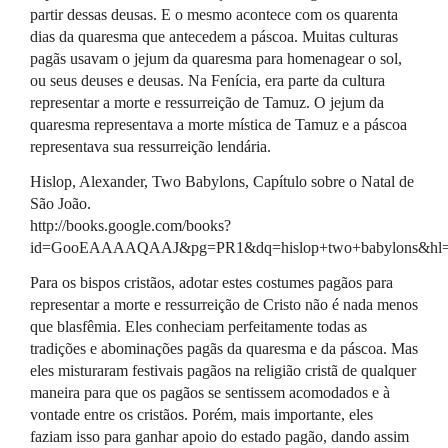
partir dessas deusas. E o mesmo acontece com os quarenta
dias da quaresma que antecedem a páscoa. Muitas culturas
pagãs usavam o jejum da quaresma para homenagear o sol,
ou seus deuses e deusas. Na Fenícia, era parte da cultura
representar a morte e ressurreição de Tamuz. O jejum da
quaresma representava a morte mística de Tamuz e a páscoa
representava sua ressurreição lendária.
Hislop, Alexander, Two Babylons, Capítulo sobre o Natal de
São João.
http://books.google.com/books?
id=GooEAAAAQAAJ&pg=PR1&dq=hislop+two+babylons&hl
Para os bispos cristãos, adotar estes costumes pagãos para
representar a morte e ressurreição de Cristo não é nada menos
que blasfêmia. Eles conheciam perfeitamente todas as
tradições e abominações pagãs da quaresma e da páscoa. Mas
eles misturaram festivais pagãos na religião cristã de qualquer
maneira para que os pagãos se sentissem acomodados e à
vontade entre os cristãos. Porém, mais importante, eles
faziam isso para ganhar apoio do estado pagão, dando assim