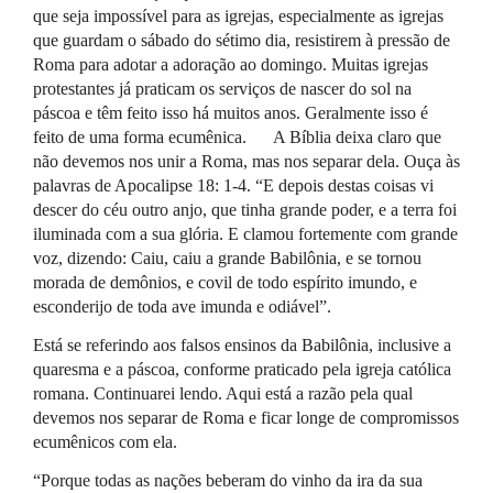
que seja impossível para as igrejas, especialmente as igrejas
que guardam o sábado do sétimo dia, resistirem à pressão de
Roma para adotar a adoração ao domingo. Muitas igrejas
protestantes já praticam os serviços de nascer do sol na
páscoa e têm feito isso há muitos anos. Geralmente isso é
feito de uma forma ecumênica. A Bíblia deixa claro que
não devemos nos unir a Roma, mas nos separar dela. Ouça às
palavras de Apocalipse 18: 1-4. “E depois destas coisas vi
descer do céu outro anjo, que tinha grande poder, e a terra foi
iluminada com a sua glória. E clamou fortemente com grande
voz, dizendo: Caiu, caiu a grande Babilônia, e se tornou
morada de demônios, e covil de todo espírito imundo, e
esconderijo de toda ave imunda e odiável”.
Está se referindo aos falsos ensinos da Babilônia, inclusive a
quaresma e a páscoa, conforme praticado pela igreja católica
romana. Continuarei lendo. Aqui está a razão pela qual
devemos nos separar de Roma e ficar longe de compromissos
ecumênicos com ela.
“Porque todas as nações beberam do vinho da ira da sua