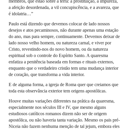
membros, que estão sobre a terra: a prostituição, a impureza,
a afeição desordenada, a vil concupiscência, e a avareza, que
é idolatria…”
Paulo está dizendo que devemos colocar de lado nossos
desejos e atos pecaminosos, não durante apenas uma estação
do ano, mas para sempre, continuamente. Devemos deixar de
lado nosso velho homem, ou natureza carnal, e viver por
Cristo, revestindo-nos do novo homem, ou da natureza
espiritual sob o controle do Espírito Santo. A quaresma
enfatiza a penitência baseada em formas e rituais externos,
enquanto que o verdadeiro cristão tem uma mudança interior
de coração, que transforma a vida interior.
E de alguma forma, a igreja de Roma quer que creiamos que
toda esta observância exterior tem origens apostólicas.
Houve muitas variações diferentes na prática da quaresma,
especialmente nos séculos
III
e IV, que mesmo alguns
estudiosos católicos romanos dizem não ser de origem
apostólica, ou não haveria tanta variação. Mesmo os pais pré-
Niceia não fazem nenhuma menção de tal jejum, embora eles