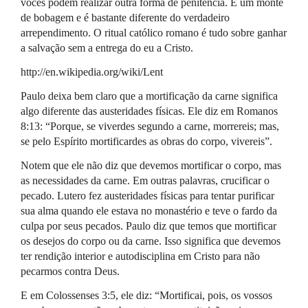
vocês podem realizar outra forma de penitência. É um monte
de bobagem e é bastante diferente do verdadeiro
arrependimento. O ritual católico romano é tudo sobre ganhar
a salvação sem a entrega do eu a Cristo.
http://en.wikipedia.org/wiki/Lent
Paulo deixa bem claro que a mortificação da carne significa
algo diferente das austeridades físicas. Ele diz em Romanos
8:13: “Porque, se viverdes segundo a carne, morrereis; mas,
se pelo Espírito mortificardes as obras do corpo, vivereis”.
Notem que ele não diz que devemos mortificar o corpo, mas
as necessidades da carne. Em outras palavras, crucificar o
pecado. Lutero fez austeridades físicas para tentar purificar
sua alma quando ele estava no monastério e teve o fardo da
culpa por seus pecados. Paulo diz que temos que mortificar
os desejos do corpo ou da carne. Isso significa que devemos
ter rendição interior e autodisciplina em Cristo para não
pecarmos contra Deus.
E em Colossenses 3:5, ele diz: “Mortificai, pois, os vossos