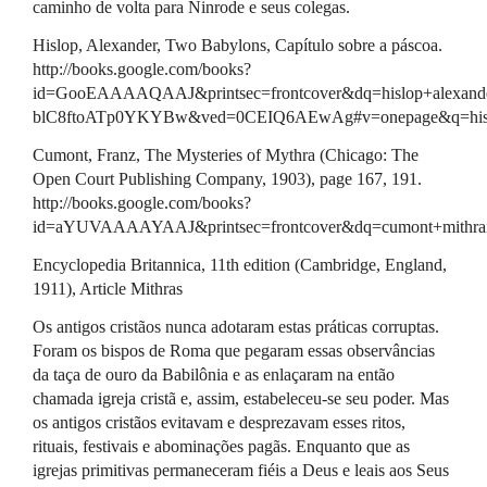
caminho de volta para Ninrode e seus colegas.
Hislop, Alexander, Two Babylons, Capítulo sobre a páscoa.
http://books.google.com/books?
id=GooEAAAAQAAJ&printsec=frontcover&dq=hislop+alexan
blC8ftoATp0YKYBw&ved=0CEIQ6AEwAg#v=onepage&q=hislo
Cumont, Franz, The Mysteries of Mythra (Chicago: The
Open Court Publishing Company, 1903), page 167, 191.
http://books.google.com/books?
id=aYUVAAAAYAAJ&printsec=frontcover&dq=cumont+mit
Encyclopedia Britannica, 11th edition (Cambridge, England,
1911), Article Mithras
Os antigos cristãos nunca adotaram estas práticas corruptas.
Foram os bispos de Roma que pegaram essas observâncias
da taça de ouro da Babilônia e as enlaçaram na então
chamada igreja cristã e, assim, estabeleceu-se seu poder. Mas
os antigos cristãos evitavam e desprezavam esses ritos,
rituais, festivais e abominações pagãs. Enquanto que as
igrejas primitivas permaneceram fiéis a Deus e leais aos Seus