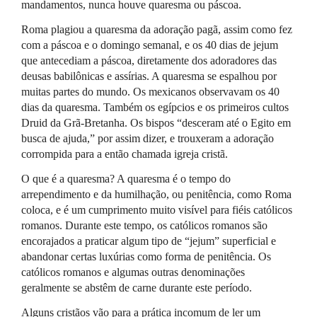
mandamentos, nunca houve quaresma ou páscoa.
Roma plagiou a quaresma da adoração pagã, assim como fez
com a páscoa e o domingo semanal, e os 40 dias de jejum
que antecediam a páscoa, diretamente dos adoradores das
deusas babilônicas e assírias. A quaresma se espalhou por
muitas partes do mundo. Os mexicanos observavam os 40
dias da quaresma. Também os egípcios e os primeiros cultos
Druid da Grã-Bretanha. Os bispos “desceram até o Egito em
busca de ajuda,” por assim dizer, e trouxeram a adoração
corrompida para a então chamada igreja cristã.
O que é a quaresma? A quaresma é o tempo do
arrependimento e da humilhação, ou penitência, como Roma
coloca, e é um cumprimento muito visível para fiéis católicos
romanos. Durante este tempo, os católicos romanos são
encorajados a praticar algum tipo de “jejum” superficial e
abandonar certas luxúrias como forma de penitência. Os
católicos romanos e algumas outras denominações
geralmente se abstêm de carne durante este período.
Alguns cristãos vão para a prática incomum de ler um