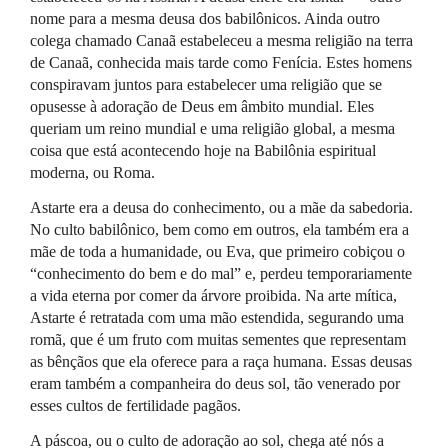
nome para a mesma deusa dos babilônicos. Ainda outro
colega chamado Canaã estabeleceu a mesma religião na terra
de Canaã, conhecida mais tarde como Fenícia. Estes homens
conspiravam juntos para estabelecer uma religião que se
opusesse à adoração de Deus em âmbito mundial. Eles
queriam um reino mundial e uma religião global, a mesma
coisa que está acontecendo hoje na Babilônia espiritual
moderna, ou Roma.
Astarte era a deusa do conhecimento, ou a mãe da sabedoria.
No culto babilônico, bem como em outros, ela também era a
mãe de toda a humanidade, ou Eva, que primeiro cobiçou o
“conhecimento do bem e do mal” e, perdeu temporariamente
a vida eterna por comer da árvore proibida. Na arte mítica,
Astarte é retratada com uma mão estendida, segurando uma
romã, que é um fruto com muitas sementes que representam
as bênçãos que ela oferece para a raça humana. Essas deusas
eram também a companheira do deus sol, tão venerado por
esses cultos de fertilidade pagãos.
A páscoa, ou o culto de adoração ao sol, chega até nós a