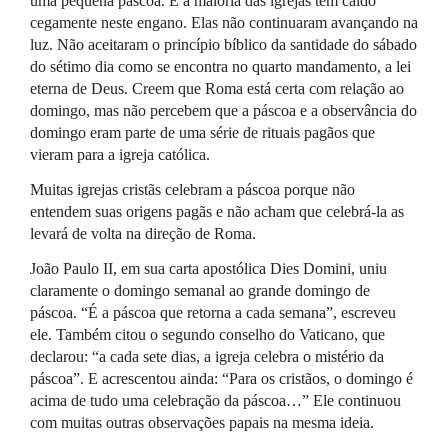
uma pequena páscoa. E a maioria das igrejas tem caído
cegamente neste engano. Elas não continuaram avançando na
luz. Não aceitaram o princípio bíblico da santidade do sábado
do sétimo dia como se encontra no quarto mandamento, a lei
eterna de Deus. Creem que Roma está certa com relação ao
domingo, mas não percebem que a páscoa e a observância do
domingo eram parte de uma série de rituais pagãos que
vieram para a igreja católica.
Muitas igrejas cristãs celebram a páscoa porque não
entendem suas origens pagãs e não acham que celebrá-la as
levará de volta na direção de Roma.
João Paulo II, em sua carta apostólica Dies Domini, uniu
claramente o domingo semanal ao grande domingo de
páscoa. “É a páscoa que retorna a cada semana”, escreveu
ele. Também citou o segundo conselho do Vaticano, que
declarou: “a cada sete dias, a igreja celebra o mistério da
páscoa”. E acrescentou ainda: “Para os cristãos, o domingo é
acima de tudo uma celebração da páscoa…” Ele continuou
com muitas outras observações papais na mesma ideia.