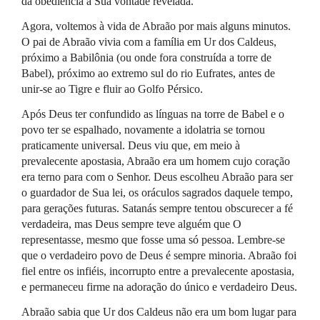
da obediência à Sua vontade revelada.
Agora, voltemos à vida de Abraão por mais alguns minutos.
O pai de Abraão vivia com a família em Ur dos Caldeus,
próximo a Babilônia (ou onde fora construída a torre de
Babel), próximo ao extremo sul do rio Eufrates, antes de
unir-se ao Tigre e fluir ao Golfo Pérsico.
Após Deus ter confundido as línguas na torre de Babel e o
povo ter se espalhado, novamente a idolatria se tornou
praticamente universal. Deus viu que, em meio à
prevalecente apostasia, Abraão era um homem cujo coração
era terno para com o Senhor. Deus escolheu Abraão para ser
o guardador de Sua lei, os oráculos sagrados daquele tempo,
para gerações futuras. Satanás sempre tentou obscurecer a fé
verdadeira, mas Deus sempre teve alguém que O
representasse, mesmo que fosse uma só pessoa. Lembre-se
que o verdadeiro povo de Deus é sempre minoria. Abraão foi
fiel entre os infiéis, incorrupto entre a prevalecente apostasia,
e permaneceu firme na adoração do único e verdadeiro Deus.
Abraão sabia que Ur dos Caldeus não era um bom lugar para