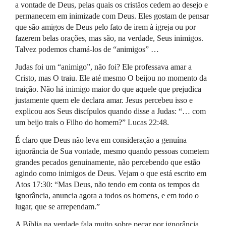
a vontade de Deus, pelas quais os cristãos cedem ao desejo e
permanecem em inimizade com Deus. Eles gostam de pensar
que são amigos de Deus pelo fato de irem à igreja ou por
fazerem belas orações, mas são, na verdade, Seus inimigos.
Talvez podemos chamá-los de “animigos” …
Judas foi um “animigo”, não foi? Ele professava amar a
Cristo, mas O traiu. Ele até mesmo O beijou no momento da
traição. Não há inimigo maior do que aquele que prejudica
justamente quem ele declara amar. Jesus percebeu isso e
explicou aos Seus discípulos quando disse a Judas: “… com
um beijo trais o Filho do homem?” Lucas 22:48.
É claro que Deus não leva em consideração a genuína
ignorância de Sua vontade, mesmo quando pessoas cometem
grandes pecados genuinamente, não percebendo que estão
agindo como inimigos de Deus. Vejam o que está escrito em
Atos 17:30: “Mas Deus, não tendo em conta os tempos da
ignorância, anuncia agora a todos os homens, e em todo o
lugar, que se arrependam.”
A Bíblia na verdade fala muito sobre pecar por ignorância.