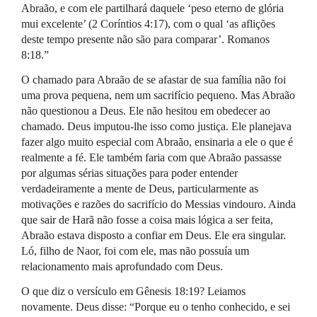
Abraão, e com ele partilhará daquele ‘peso eterno de glória
mui excelente’ (2 Coríntios 4:17), com o qual ‘as aflições
deste tempo presente não são para comparar’. Romanos
8:18.”
O chamado para Abraão de se afastar de sua família não foi
uma prova pequena, nem um sacrifício pequeno. Mas Abraão
não questionou a Deus. Ele não hesitou em obedecer ao
chamado. Deus imputou-lhe isso como justiça. Ele planejava
fazer algo muito especial com Abraão, ensinaria a ele o que é
realmente a fé. Ele também faria com que Abraão passasse
por algumas sérias situações para poder entender
verdadeiramente a mente de Deus, particularmente as
motivações e razões do sacrifício do Messias vindouro. Ainda
que sair de Harã não fosse a coisa mais lógica a ser feita,
Abraão estava disposto a confiar em Deus. Ele era singular.
Ló, filho de Naor, foi com ele, mas não possuía um
relacionamento mais aprofundado com Deus.
O que diz o versículo em Gênesis 18:19? Leiamos
novamente. Deus disse: “Porque eu o tenho conhecido, e sei