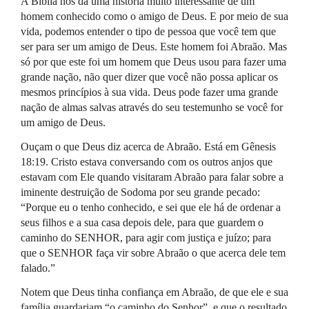
A Bíblia nos dá uma história muito interessante de um
homem conhecido como o amigo de Deus. E por meio de sua
vida, podemos entender o tipo de pessoa que você tem que
ser para ser um amigo de Deus. Este homem foi Abraão. Mas
só por que este foi um homem que Deus usou para fazer uma
grande nação, não quer dizer que você não possa aplicar os
mesmos princípios à sua vida. Deus pode fazer uma grande
nação de almas salvas através do seu testemunho se você for
um amigo de Deus.
Ouçam o que Deus diz acerca de Abraão. Está em Gênesis
18:19. Cristo estava conversando com os outros anjos que
estavam com Ele quando visitaram Abraão para falar sobre a
iminente destruição de Sodoma por seu grande pecado:
“Porque eu o tenho conhecido, e sei que ele há de ordenar a
seus filhos e a sua casa depois dele, para que guardem o
caminho do
SENHOR
, para agir com justiça e juízo; para
que o
SENHOR
faça vir sobre Abraão o que acerca dele tem
falado.”
Notem que Deus tinha confiança em Abraão, de que ele e sua
família guardariam “o caminho do Senhor”, e que o resultado