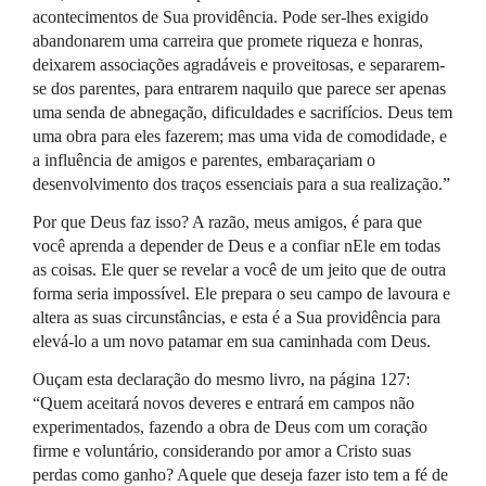
acontecimentos de Sua providência. Pode ser-lhes exigido
abandonarem uma carreira que promete riqueza e honras,
deixarem associações agradáveis e proveitosas, e separarem-
se dos parentes, para entrarem naquilo que parece ser apenas
uma senda de abnegação, dificuldades e sacrifícios. Deus tem
uma obra para eles fazerem; mas uma vida de comodidade, e
a influência de amigos e parentes, embaraçariam o
desenvolvimento dos traços essenciais para a sua realização.”
Por que Deus faz isso? A razão, meus amigos, é para que
você aprenda a depender de Deus e a confiar nEle em todas
as coisas. Ele quer se revelar a você de um jeito que de outra
forma seria impossível. Ele prepara o seu campo de lavoura e
altera as suas circunstâncias, e esta é a Sua providência para
elevá-lo a um novo patamar em sua caminhada com Deus.
Ouçam esta declaração do mesmo livro, na página 127:
“Quem aceitará novos deveres e entrará em campos não
experimentados, fazendo a obra de Deus com um coração
firme e voluntário, considerando por amor a Cristo suas
perdas como ganho? Aquele que deseja fazer isto tem a fé de