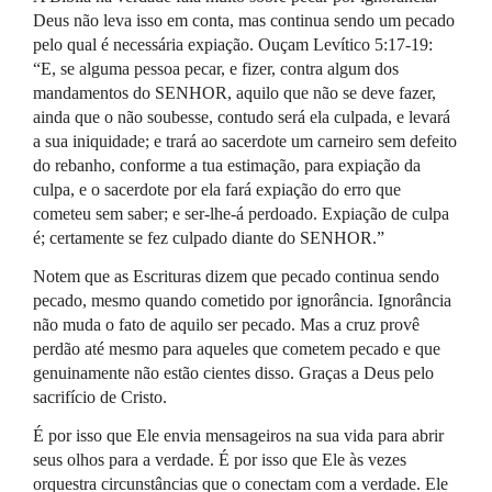
Deus não leva isso em conta, mas continua sendo um pecado
pelo qual é necessária expiação. Ouçam Levítico 5:17-19:
“E, se alguma pessoa pecar, e fizer, contra algum dos
mandamentos do
SENHOR
, aquilo que não se deve fazer,
ainda que o não soubesse, contudo será ela culpada, e levará
a sua iniquidade; e trará ao sacerdote um carneiro sem defeito
do rebanho, conforme a tua estimação, para expiação da
culpa, e o sacerdote por ela fará expiação do erro que
cometeu sem saber; e ser-lhe-á perdoado. Expiação de culpa
é; certamente se fez culpado diante do
SENHOR
.”
Notem que as Escrituras dizem que pecado continua sendo
pecado, mesmo quando cometido por ignorância. Ignorância
não muda o fato de aquilo ser pecado. Mas a cruz provê
perdão até mesmo para aqueles que cometem pecado e que
genuinamente não estão cientes disso. Graças a Deus pelo
sacrifício de Cristo.
É por isso que Ele envia mensageiros na sua vida para abrir
seus olhos para a verdade. É por isso que Ele às vezes
orquestra circunstâncias que o conectam com a verdade. Ele