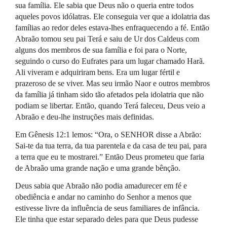
sua família. Ele sabia que Deus não o queria entre todos
aqueles povos idólatras. Ele conseguia ver que a idolatria das
famílias ao redor deles estava-lhes enfraquecendo a fé. Então
Abraão tomou seu pai Terá e saiu de Ur dos Caldeus com
alguns dos membros de sua família e foi para o Norte,
seguindo o curso do Eufrates para um lugar chamado Harã.
Ali viveram e adquiriram bens. Era um lugar fértil e
prazeroso de se viver. Mas seu irmão Naor e outros membros
da família já tinham sido tão afetados pela idolatria que não
podiam se libertar. Então, quando Terá faleceu, Deus veio a
Abraão e deu-lhe instruções mais definidas.
Em Gênesis 12:1 lemos: “Ora, o
SENHOR
disse a Abrão:
Sai-te da tua terra, da tua parentela e da casa de teu pai, para
a terra que eu te mostrarei.” Então Deus prometeu que faria
de Abraão uma grande nação e uma grande bênção.
Deus sabia que Abraão não podia amadurecer em fé e
obediência e andar no caminho do Senhor a menos que
estivesse livre da influência de seus familiares de infância.
Ele tinha que estar separado deles para que Deus pudesse