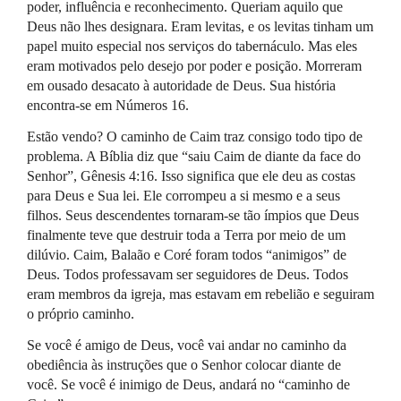
poder, influência e reconhecimento. Queriam aquilo que
Deus não lhes designara. Eram levitas, e os levitas tinham um
papel muito especial nos serviços do tabernáculo. Mas eles
eram motivados pelo desejo por poder e posição. Morreram
em ousado desacato à autoridade de Deus. Sua história
encontra-se em Números 16.
Estão vendo? O caminho de Caim traz consigo todo tipo de
problema. A Bíblia diz que “saiu Caim de diante da face do
Senhor”, Gênesis 4:16. Isso significa que ele deu as costas
para Deus e Sua lei. Ele corrompeu a si mesmo e a seus
filhos. Seus descendentes tornaram-se tão ímpios que Deus
finalmente teve que destruir toda a Terra por meio de um
dilúvio. Caim, Balaão e Coré foram todos “animigos” de
Deus. Todos professavam ser seguidores de Deus. Todos
eram membros da igreja, mas estavam em rebelião e seguiram
o próprio caminho.
Se você é amigo de Deus, você vai andar no caminho da
obediência às instruções que o Senhor colocar diante de
você. Se você é inimigo de Deus, andará no “caminho de