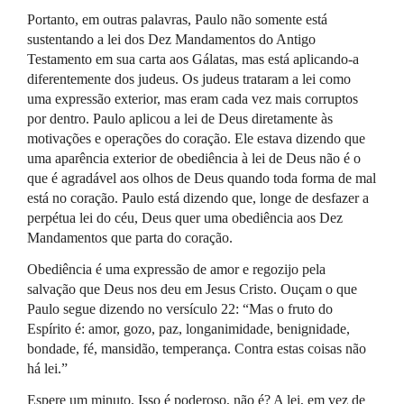
Portanto, em outras palavras, Paulo não somente está
sustentando a lei dos Dez Mandamentos do Antigo
Testamento em sua carta aos Gálatas, mas está aplicando-a
diferentemente dos judeus. Os judeus trataram a lei como
uma expressão exterior, mas eram cada vez mais corruptos
por dentro. Paulo aplicou a lei de Deus diretamente às
motivações e operações do coração. Ele estava dizendo que
uma aparência exterior de obediência à lei de Deus não é o
que é agradável aos olhos de Deus quando toda forma de mal
está no coração. Paulo está dizendo que, longe de desfazer a
perpétua lei do céu, Deus quer uma obediência aos Dez
Mandamentos que parta do coração.
Obediência é uma expressão de amor e regozijo pela
salvação que Deus nos deu em Jesus Cristo. Ouçam o que
Paulo segue dizendo no versículo 22: “Mas o fruto do
Espírito é: amor, gozo, paz, longanimidade, benignidade,
bondade, fé, mansidão, temperança. Contra estas coisas não
há lei.”
Espere um minuto. Isso é poderoso, não é? A lei, em vez de