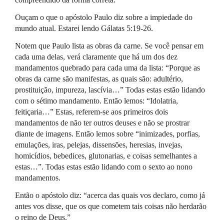
Ouçam o que o apóstolo Paulo diz sobre a impiedade do
mundo atual. Estarei lendo Gálatas 5:19-26.
Notem que Paulo lista as obras da carne. Se você pensar em
cada uma delas, verá claramente que há um dos dez
mandamentos quebrado para cada uma da lista: “Porque as
obras da carne são manifestas, as quais são: adultério,
prostituição, impureza, lascívia…” Todas estas estão lidando
com o sétimo mandamento. Então lemos: “Idolatria,
feitiçaria…” Estas, referem-se aos primeiros dois
mandamentos de não ter outros deuses e não se prostrar
diante de imagens. Então lemos sobre “inimizades, porfias,
emulações, iras, pelejas, dissensões, heresias, invejas,
homicídios, bebedices, glutonarias, e coisas semelhantes a
estas…”. Todas estas estão lidando com o sexto ao nono
mandamentos.
Então o apóstolo diz: “acerca das quais vos declaro, como já
antes vos disse, que os que cometem tais coisas não herdarão
o reino de Deus.”