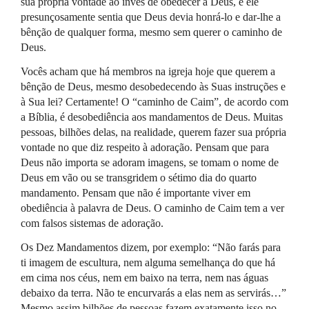
sua própria vontade ao invés de obedecer a Deus, e ele
presunçosamente sentia que Deus devia honrá-lo e dar-lhe a
bênção de qualquer forma, mesmo sem querer o caminho de
Deus.
Vocês acham que há membros na igreja hoje que querem a
bênção de Deus, mesmo desobedecendo às Suas instruções e
à Sua lei? Certamente! O “caminho de Caim”, de acordo com
a Bíblia, é desobediência aos mandamentos de Deus. Muitas
pessoas, bilhões delas, na realidade, querem fazer sua própria
vontade no que diz respeito à adoração. Pensam que para
Deus não importa se adoram imagens, se tomam o nome de
Deus em vão ou se transgridem o sétimo dia do quarto
mandamento. Pensam que não é importante viver em
obediência à palavra de Deus. O caminho de Caim tem a ver
com falsos sistemas de adoração.
Os Dez Mandamentos dizem, por exemplo: “Não farás para
ti imagem de escultura, nem alguma semelhança do que há
em cima nos céus, nem em baixo na terra, nem nas águas
debaixo da terra. Não te encurvarás a elas nem as servirás…”
Mesmo assim bilhões de pessoas fazem exatamente isso no