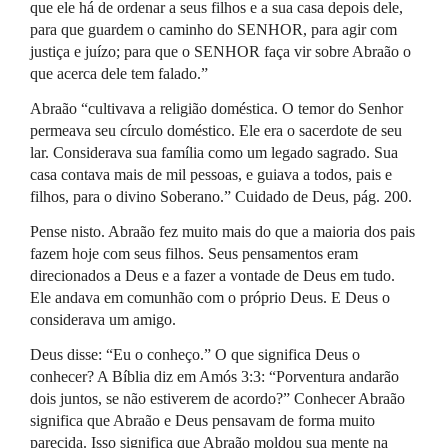
que ele há de ordenar a seus filhos e a sua casa depois dele,
para que guardem o caminho do
SENHOR
, para agir com
justiça e juízo; para que o
SENHOR
faça vir sobre Abraão o
que acerca dele tem falado.”
Abraão “cultivava a religião doméstica. O temor do Senhor
permeava seu círculo doméstico. Ele era o sacerdote de seu
lar. Considerava sua família como um legado sagrado. Sua
casa contava mais de mil pessoas, e guiava a todos, pais e
filhos, para o divino Soberano.” Cuidado de Deus, pág. 200.
Pense nisto. Abraão fez muito mais do que a maioria dos pais
fazem hoje com seus filhos. Seus pensamentos eram
direcionados a Deus e a fazer a vontade de Deus em tudo.
Ele andava em comunhão com o próprio Deus. E Deus o
considerava um amigo.
Deus disse: “Eu o conheço.” O que significa Deus o
conhecer? A Bíblia diz em Amós 3:3: “Porventura andarão
dois juntos, se não estiverem de acordo?” Conhecer Abraão
significa que Abraão e Deus pensavam de forma muito
parecida. Isso significa que Abraão moldou sua mente na