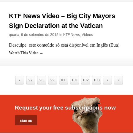
KTF News Video – Big City Mayors
Sign Declaration at the Vatican
quarta, 9 de setembro de 2015 in
KTF News
,
Videos
Desculpe, este conteúdo só está disponível em Inglês (Eua).
Watch This Video →
‹
97
98
99
100
101
102
103
›
»
Request your free subscriptions now