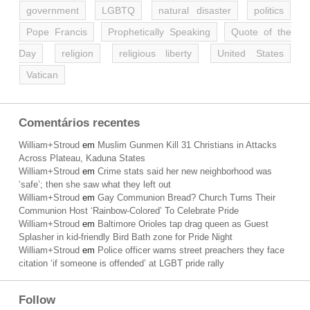
government
LGBTQ
natural disaster
politics
Pope Francis
Prophetically Speaking
Quote of the
Day
religion
religious liberty
United States
Vatican
Comentários recentes
William+Stroud
em
Muslim Gunmen Kill 31 Christians in Attacks
Across Plateau, Kaduna States
William+Stroud
em
Crime stats said her new neighborhood was
‘safe’; then she saw what they left out
William+Stroud
em
Gay Communion Bread? Church Turns Their
Communion Host ‘Rainbow-Colored’ To Celebrate Pride
William+Stroud
em
Baltimore Orioles tap drag queen as Guest
Splasher in kid-friendly Bird Bath zone for Pride Night
William+Stroud
em
Police officer warns street preachers they face
citation ‘if someone is offended’ at LGBT pride rally
Follow