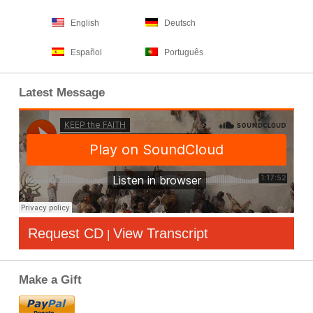
English
Deutsch
Español
Português
Latest Message
Request CD
View Transcript
|
Make a Gift