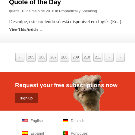
Quote of the Day
quarta, 18 de maio de 2016 in
Prophetically Speaking
Desculpe, este conteúdo só está disponível em Inglês (Eua).
View This Article →
‹
205
206
207
208
209
210
211
›
»
Request your free subscriptions now
English
Deutsch
Español
Português