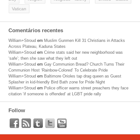
Vatican
Comentários recentes
William+Stroud
em
Muslim Gunmen Kill 31 Christians in Attacks
Across Plateau, Kaduna States
William+Stroud
em
Crime stats said her new neighborhood was
‘safe’; then she saw what they left out
William+Stroud
em
Gay Communion Bread? Church Turns Their
Communion Host ‘Rainbow-Colored’ To Celebrate Pride
William+Stroud
em
Baltimore Orioles tap drag queen as Guest
Splasher in kid-friendly Bird Bath zone for Pride Night
William+Stroud
em
Police officer warns street preachers they face
citation ‘if someone is offended’ at LGBT pride rally
Follow