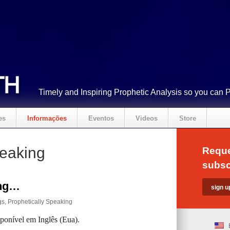
Timely and Inspiring Prophetic Analysis so you can 
es
Informações
Eventos
Videos
Store
peaking
Reque
subsc
ing…
gs
,
Prophetically Speaking
sponível em Inglês (Eua).