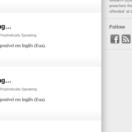
William+Stro
preachers the
offended’ at 
ing…
Follow
Prophetically Speaking
sponível em Inglês (Eua).
ing…
Prophetically Speaking
sponível em Inglês (Eua).