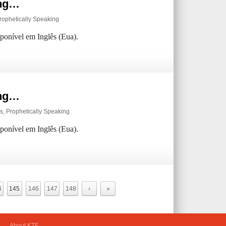
ing…
rophetically Speaking
sponível em Inglês (Eua).
ing…
gs
,
Prophetically Speaking
sponível em Inglês (Eua).
4
145
146
147
148
›
»
About KTF