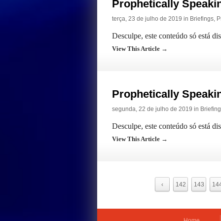
Prophetically Speak
terça, 23 de julho de 2019 in
Briefings
,
P
Desculpe, este conteúdo só está di
View This Article →
Prophetically Speak
segunda, 22 de julho de 2019 in
Briefin
Desculpe, este conteúdo só está di
View This Article →
‹
142
143
14
Home