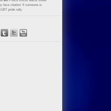
ud
em
Police officer warns street
y face citation ‘if someone is
LGBT pride rally