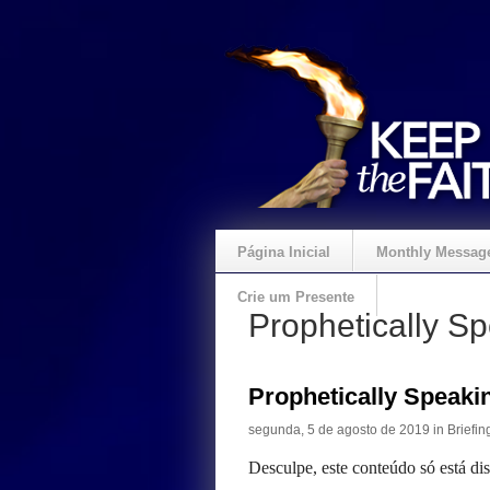
Página Inicial
Monthly Messag
Crie um Presente
Prophetically S
Prophetically Speak
segunda, 5 de agosto de 2019 in
Briefin
Desculpe, este conteúdo só está di