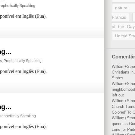
rophetically Speaking
natural 
sponível em Inglês (Eua).
Francis
of the Day
United Sta
ing…
Comentár
gs
,
Prophetically Speaking
William+Stro
sponível em Inglês (Eua).
Christians i
States
William+Stro
neighborhood
left out
William+Stro
ing…
Church Turns
Colored’ To C
rophetically Speaking
William+Stro
queen as Gues
sponível em Inglês (Eua).
zone for Prid