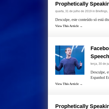
Prophetically Speak
quarta, 31 de julho de 2019 in
Briefings
,
Desculpe, este conteúdo só está di
View This Article →
Facebo
Speech
terça, 30 de 
Desculpe, e
Espanhol E
View This Article →
Prophetically Speak