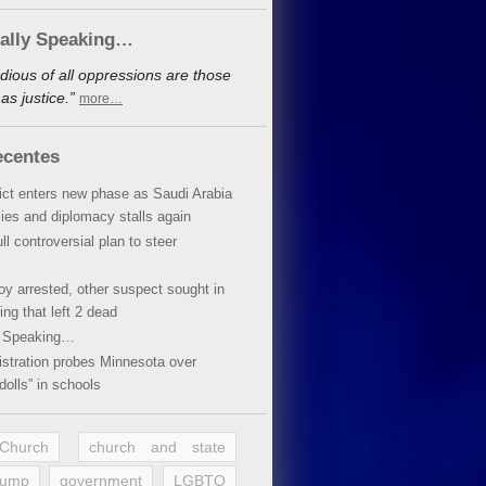
cally Speaking…
dious of all oppressions are those
s justice.”
more…
ecentes
lict enters new phase as Saudi Arabia
xies and diplomacy stalls again
ll controversial plan to steer
oy arrested, other suspect sought in
ing that left 2 dead
y Speaking…
stration probes Minnesota over
dolls” in schools
 Church
church and state
rump
government
LGBTQ