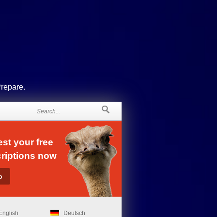
Prepare.
st your free
riptions now
English
Deutsch