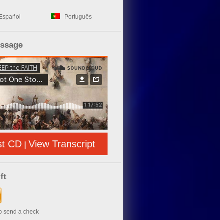
Español
Português
essage
st CD
View Transcript
|
ft
to send a check