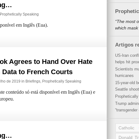
ing…
Propheti
Prophetically Speaking
“The most o
sponível em Inglês (Eua).
which mask a
Artigos r
US-Iran conf
ok Agrees to Hand Over Hate
helps hit pro
Scientists mu
 Data to French Courts
hurricanes
julho de 2019 in
Briefings
,
Prophetically Speaking
15-year-old b
Seattle shoot
ste conteúdo só está disponível em Inglês (Eua) e
Propheticall
uropeu.
Trump admini
“transgender 
Catholic
ing…
Donald T