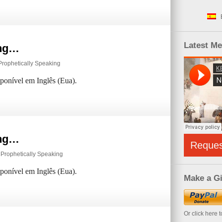
Latest M
ing…
Prophetically Speaking
sponível em Inglês (Eua).
ing…
Reque
,
Prophetically Speaking
sponível em Inglês (Eua).
Make a Gi
Or click here 