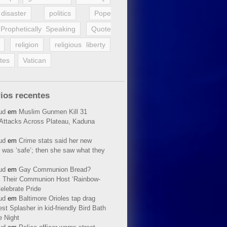
disaster
politics
Pope
Prophetically Speaking
Quote
religion
religious liberty
tes
Vatican
ios recentes
ud
em
Muslim Gunmen Kill 31
n Attacks Across Plateau, Kaduna
ud
em
Crime stats said her new
 was ‘safe’; then she saw what they
ud
em
Gay Communion Bread?
 Their Communion Host ‘Rainbow-
elebrate Pride
ud
em
Baltimore Orioles tap drag
t Splasher in kid-friendly Bird Bath
e Night