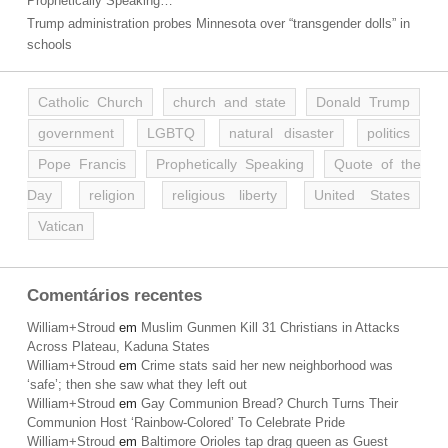
Prophetically Speaking…
Trump administration probes Minnesota over “transgender dolls” in
schools
Catholic Church
church and state
Donald Trump
government
LGBTQ
natural disaster
politics
Pope Francis
Prophetically Speaking
Quote of the
Day
religion
religious liberty
United States
Vatican
Comentários recentes
William+Stroud
em
Muslim Gunmen Kill 31 Christians in Attacks
Across Plateau, Kaduna States
William+Stroud
em
Crime stats said her new neighborhood was
‘safe’; then she saw what they left out
William+Stroud
em
Gay Communion Bread? Church Turns Their
Communion Host ‘Rainbow-Colored’ To Celebrate Pride
William+Stroud
em
Baltimore Orioles tap drag queen as Guest