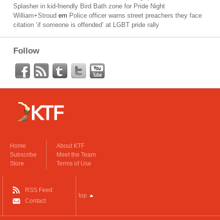
Splasher in kid-friendly Bird Bath zone for Pride Night
William+Stroud
em
Police officer warns street preachers they face
citation ‘if someone is offended’ at LGBT pride rally
Follow
Home
About KTF
Subscribe
Meet the Team
Store
Terms of Use
RSS Feed
top
Contact