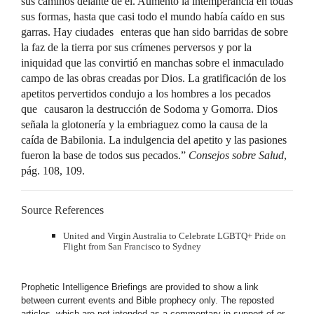
sus caminos delante de él. Aumentó la intemperancia en todas
sus formas, hasta que casi todo el mundo había caído en sus
garras. Hay ciudades enteras que han sido barridas de sobre
la faz de la tierra por sus crímenes perversos y por la
iniquidad que las convirtió en manchas sobre el inmaculado
campo de las obras creadas por Dios. La gratificación de los
apetitos pervertidos condujo a los hombres a los pecados
que causaron la destrucción de Sodoma y Gomorra. Dios
señala la glotonería y la embriaguez como la causa de la
caída de Babilonia. La indulgencia del apetito y las pasiones
fueron la base de todos sus pecados.”
Consejos sobre Salud
,
pág. 108, 109.
Source References
United and Virgin Australia to Celebrate LGBTQ+ Pride on
Flight from San Francisco to Sydney
Prophetic Intelligence Briefings are provided to show a link
between current events and Bible prophecy only. The reposted
articles, which are not intended as a commentary in support of or