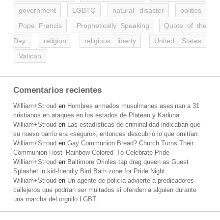
government
LGBTQ
natural disaster
politics
Pope Francis
Prophetically Speaking
Quote of the
Day
religion
religious liberty
United States
Vatican
Comentarios recientes
William+Stroud
en
Hombres armados musulmanes asesinan a 31
cristianos en ataques en los estados de Plateau y Kaduna
William+Stroud
en
Las estadísticas de criminalidad indicaban que
su nuevo barrio era «seguro»; entonces descubrió lo que omitían.
William+Stroud
en
Gay Communion Bread? Church Turns Their
Communion Host ‘Rainbow-Colored’ To Celebrate Pride
William+Stroud
en
Baltimore Orioles tap drag queen as Guest
Splasher in kid-friendly Bird Bath zone for Pride Night
William+Stroud
en
Un agente de policía advierte a predicadores
callejeros que podrían ser multados si ofenden a alguien durante
una marcha del orgullo LGBT.