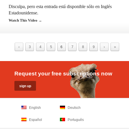
Disculpa, pero esta entrada está disponible sólo en Inglés
Estadounidense.
Watch This Video →
‹
3
4
5
6
7
8
9
›
»
Request your free subscriptions now
English
Deutsch
Español
Português