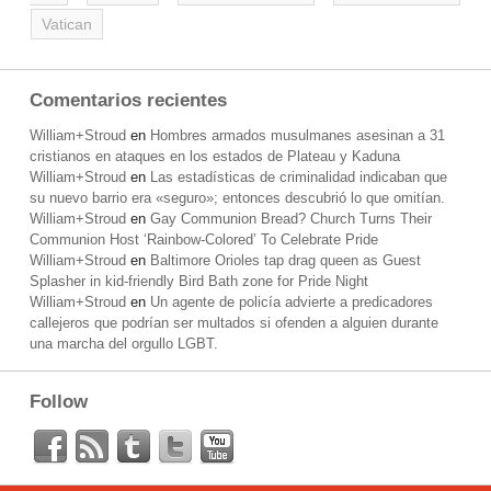
Vatican
Comentarios recientes
William+Stroud
en
Hombres armados musulmanes asesinan a 31
cristianos en ataques en los estados de Plateau y Kaduna
William+Stroud
en
Las estadísticas de criminalidad indicaban que
su nuevo barrio era «seguro»; entonces descubrió lo que omitían.
William+Stroud
en
Gay Communion Bread? Church Turns Their
Communion Host ‘Rainbow-Colored’ To Celebrate Pride
William+Stroud
en
Baltimore Orioles tap drag queen as Guest
Splasher in kid-friendly Bird Bath zone for Pride Night
William+Stroud
en
Un agente de policía advierte a predicadores
callejeros que podrían ser multados si ofenden a alguien durante
una marcha del orgullo LGBT.
Follow