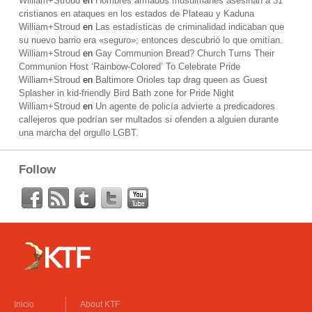
William+Stroud
en
Hombres armados musulmanes asesinan a 31
cristianos en ataques en los estados de Plateau y Kaduna
William+Stroud
en
Las estadísticas de criminalidad indicaban que
su nuevo barrio era «seguro»; entonces descubrió lo que omitían.
William+Stroud
en
Gay Communion Bread? Church Turns Their
Communion Host ‘Rainbow-Colored’ To Celebrate Pride
William+Stroud
en
Baltimore Orioles tap drag queen as Guest
Splasher in kid-friendly Bird Bath zone for Pride Night
William+Stroud
en
Un agente de policía advierte a predicadores
callejeros que podrían ser multados si ofenden a alguien durante
una marcha del orgullo LGBT.
Follow
Inicio
About KTF