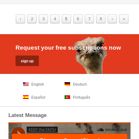
‹
2
3
4
5
6
7
8
›
»
Request your free subscriptions now
English
Deutsch
Español
Português
Latest Message