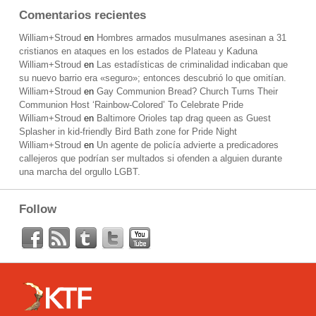
Comentarios recientes
William+Stroud
en
Hombres armados musulmanes asesinan a 31
cristianos en ataques en los estados de Plateau y Kaduna
William+Stroud
en
Las estadísticas de criminalidad indicaban que
su nuevo barrio era «seguro»; entonces descubrió lo que omitían.
William+Stroud
en
Gay Communion Bread? Church Turns Their
Communion Host ‘Rainbow-Colored’ To Celebrate Pride
William+Stroud
en
Baltimore Orioles tap drag queen as Guest
Splasher in kid-friendly Bird Bath zone for Pride Night
William+Stroud
en
Un agente de policía advierte a predicadores
callejeros que podrían ser multados si ofenden a alguien durante
una marcha del orgullo LGBT.
Follow