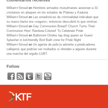
Comentarios recientes
William+Stroud
en
Hombres armados musulmanes asesinan a 31
cristianos en ataques en los estados de Plateau y Kaduna
William+Stroud
en
Las estadísticas de criminalidad indicaban que
su nuevo barrio era «seguro»; entonces descubrió lo que omitían.
William+Stroud
en
Gay Communion Bread? Church Turns Their
Communion Host ‘Rainbow-Colored’ To Celebrate Pride
William+Stroud
en
Baltimore Orioles tap drag queen as Guest
Splasher in kid-friendly Bird Bath zone for Pride Night
William+Stroud
en
Un agente de policía advierte a predicadores
callejeros que podrían ser multados si ofenden a alguien durante
una marcha del orgullo LGBT.
Follow