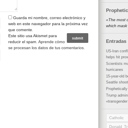
Propheti
Guarda mi nombre, correo electrónico y
«The most o
web en este navegador para la próxima vez
which mask 
que comente.
Este sitio usa Akismet para
Entradas 
reducir el spam.
Aprende cómo
se procesan los datos de tus comentarios
.
US-Iran conf
helps hit pro
Scientists mu
hurricanes
15-year-old b
Seattle shoot
Propheticall
Trump admini
«transgender 
Catholic
Donald T