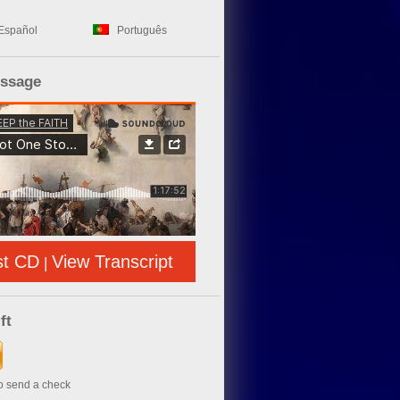
Español
Português
essage
st CD
View Transcript
|
ft
to send a check