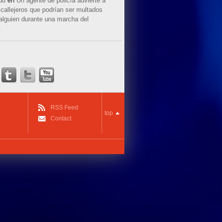
ud
en
Un agente de policía advierte a
callejeros que podrían ser multados
 alguien durante una marcha del
.
RSS Feed
top
Contact