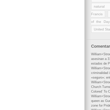
natural 
Francis
of the Day
United Sta
Comentar
William+Stro
asesinan a 31
estados de P
William+Stro
criminalidad 
«seguro»; en
William+Stro
Church Turns
Colored’ To C
William+Stro
queen as Gues
zone for Prid