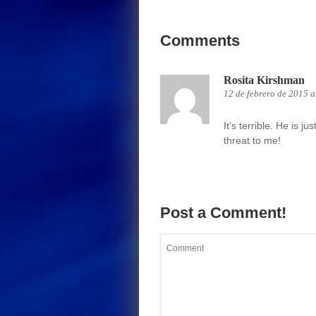
Comments
Rosita Kirshman
12 de febrero de 2015 
It’s terrible. He is ju
threat to me!
Post a Comment!