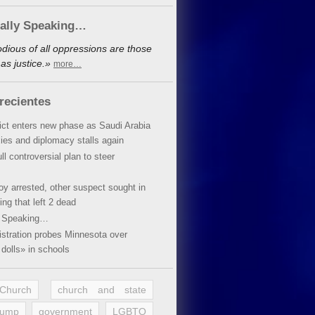
cally Speaking…
dious of all oppressions are those
as justice.»
more…
recientes
lict enters new phase as Saudi Arabia
xies and diplomacy stalls again
ll controversial plan to steer
oy arrested, other suspect sought in
ing that left 2 dead
y Speaking…
stration probes Minnesota over
dolls» in schools
 Church
church and state
rump
government
LGBTQ