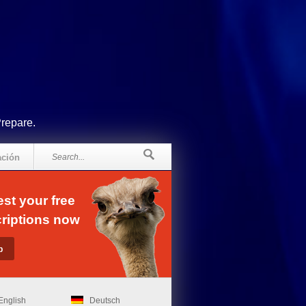
Prepare.
ación
st your free
riptions now
English
Deutsch