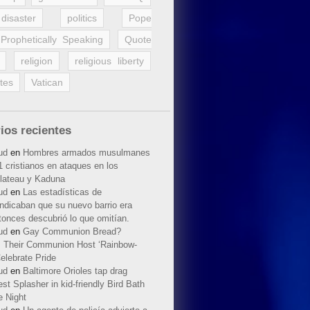
disaster
politics
Pope
Prophetically Speaking
Quote
religion
religious liberty
tes
Vatican
ios recientes
ud
en
Hombres armados musulmanes
 cristianos en ataques en los
lateau y Kaduna
ud
en
Las estadísticas de
indicaban que su nuevo barrio era
tonces descubrió lo que omitían.
ud
en
Gay Communion Bread?
 Their Communion Host ‘Rainbow-
elebrate Pride
ud
en
Baltimore Orioles tap drag
t Splasher in kid-friendly Bird Bath
e Night