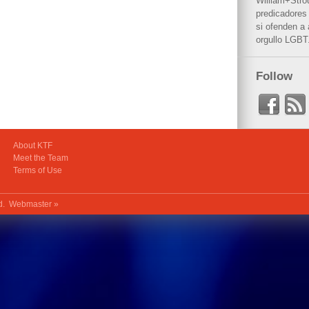
William+Stro
predicadores 
si ofenden a
orgullo LGBT
Follow
About KTF
Meet the Team
Terms of Use
ed.
Webmaster »