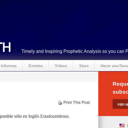
Timely and Inspiring Prophetic Analysis so you can 
Informes
Eventos
Videos
Store
Hacer una Don
Reque
subsc
Print This Post
sponible sólo en
Inglés Estadounidense
.