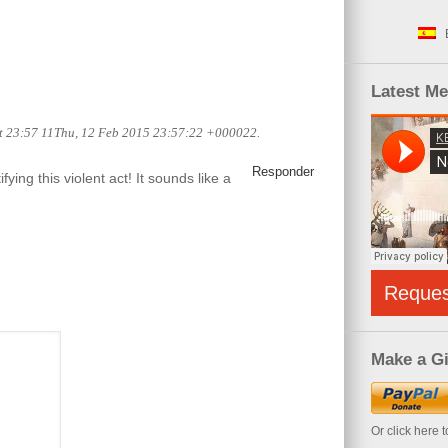
Latest M
at 23:57 11Thu, 12 Feb 2015 23:57:22 +000022.
Responder
stifying this violent act! It sounds like a
Reque
Make a Gi
Or click here 