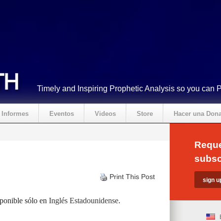
Timely and Inspiring Prophetic Analysis so you can 
Informes
Eventos
Videos
Store
Hacer una Don
Reque
subsc
Print This Post
sponible sólo en
Inglés Estadounidense
.