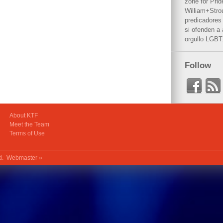
zone for Prid
William+Stro
predicadores 
si ofenden a
orgullo LGBT
Follow
About KTF
Meet the Team
Terms of Use
ed.
Webmaster »