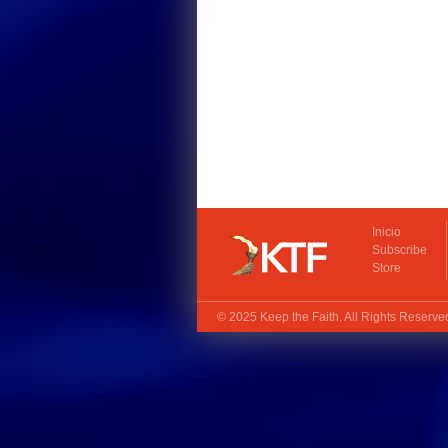
Inicio
Subscribe
Store
© 2025
Keep the Faith
. All Rights Reserv