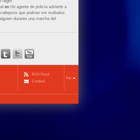
e Night
ud
en
Un agente de policía advierte a
callejeros que podrían ser multados
 alguien durante una marcha del
.
RSS Feed
top
Contact