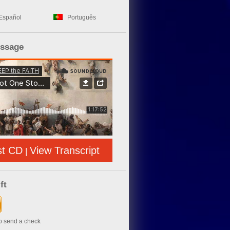
Español
Português
essage
st CD
View Transcript
|
ft
to send a check