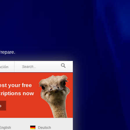
Prepare.
ación
st your free
riptions now
English
Deutsch