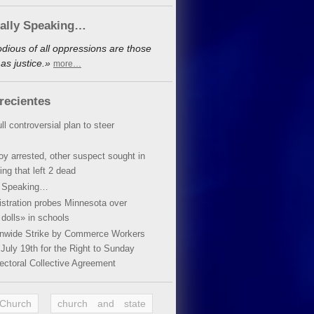
cally Speaking…
dious of all oppressions are those
as justice.»
more…
recientes
ll controversial plan to steer
oy arrested, other suspect sought in
ing that left 2 dead
y Speaking…
stration probes Minnesota over
dolls» in schools
ionwide Strike by Commerce Workers
July 19th for the Right to Sunday
ectoral Collective Agreement
 Church
church and state