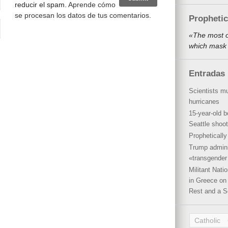
reducir el spam.
Aprende cómo
se procesan los datos de tus comentarios
.
Propheti
«The most o
which mask 
Entradas 
Scientists mu
hurricanes
15-year-old b
Seattle shoot
Propheticall
Trump admini
«transgender 
Militant Nat
in Greece on 
Rest and a S
Catholic