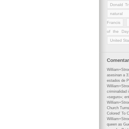
Donald T
natural 
Francis
of the Day
United Sta
Comentar
William+Stro
asesinan a 31
estados de P
William+Stro
criminalidad 
«seguro»; en
William+Stro
Church Turns
Colored’ To C
William+Stro
queen as Gues