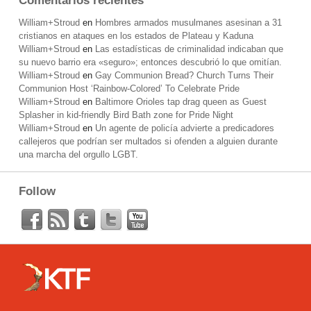
Comentarios recientes
William+Stroud
en
Hombres armados musulmanes asesinan a 31
cristianos en ataques en los estados de Plateau y Kaduna
William+Stroud
en
Las estadísticas de criminalidad indicaban que
su nuevo barrio era «seguro»; entonces descubrió lo que omitían.
William+Stroud
en
Gay Communion Bread? Church Turns Their
Communion Host ‘Rainbow-Colored’ To Celebrate Pride
William+Stroud
en
Baltimore Orioles tap drag queen as Guest
Splasher in kid-friendly Bird Bath zone for Pride Night
William+Stroud
en
Un agente de policía advierte a predicadores
callejeros que podrían ser multados si ofenden a alguien durante
una marcha del orgullo LGBT.
Follow