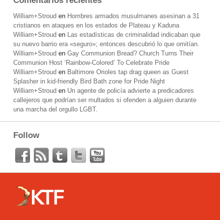
Comentarios recientes
William+Stroud
en
Hombres armados musulmanes asesinan a 31
cristianos en ataques en los estados de Plateau y Kaduna
William+Stroud
en
Las estadísticas de criminalidad indicaban que
su nuevo barrio era «seguro»; entonces descubrió lo que omitían.
William+Stroud
en
Gay Communion Bread? Church Turns Their
Communion Host ‘Rainbow-Colored’ To Celebrate Pride
William+Stroud
en
Baltimore Orioles tap drag queen as Guest
Splasher in kid-friendly Bird Bath zone for Pride Night
William+Stroud
en
Un agente de policía advierte a predicadores
callejeros que podrían ser multados si ofenden a alguien durante
una marcha del orgullo LGBT.
Follow