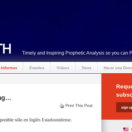
Timely and Inspiring Prophetic Analysis so you can 
Informes
Eventos
Videos
Store
Hacer una Don
Reque
subsc
ing…
Print This Post
sponible sólo en
Inglés Estadounidense
.