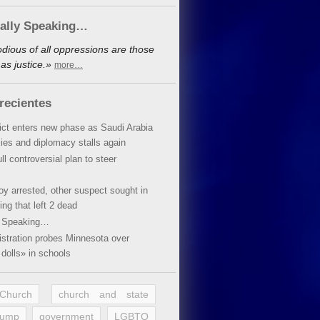
cally Speaking…
dious of all oppressions are those
as justice.»
more…
recientes
lict enters new phase as Saudi Arabia
xies and diplomacy stalls again
ll controversial plan to steer
oy arrested, other suspect sought in
ing that left 2 dead
y Speaking…
stration probes Minnesota over
dolls» in schools
 Church
church and state
rump
government
LGBTQ