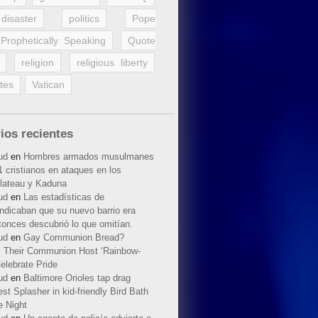
disaster
politics
Pope
Prophetically Speaking
Quote
religion
religious liberty
tes
Vatican
ios recientes
ud
en
Hombres armados musulmanes
 cristianos en ataques en los
lateau y Kaduna
ud
en
Las estadísticas de
indicaban que su nuevo barrio era
tonces descubrió lo que omitían.
ud
en
Gay Communion Bread?
 Their Communion Host ‘Rainbow-
elebrate Pride
ud
en
Baltimore Orioles tap drag
t Splasher in kid-friendly Bird Bath
e Night