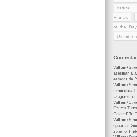
natural 
Francis
of the Day
United Sta
Comentar
William+Stro
asesinan a 31
estados de P
William+Stro
criminalidad 
«seguro»; en
William+Stro
Church Turns
Colored’ To C
William+Stro
queen as Gues
zone for Prid