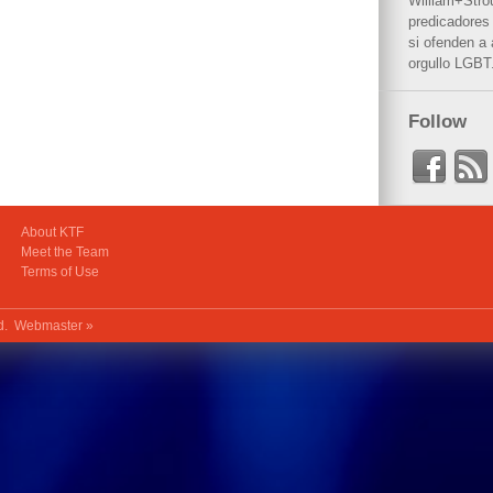
William+Stro
predicadores 
si ofenden a
orgullo LGBT
Follow
About KTF
Meet the Team
Terms of Use
ed.
Webmaster »