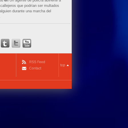
ud
en
Un agente de policía advierte a
callejeros que podrían ser multados
 alguien durante una marcha del
.
RSS Feed
top
Contact