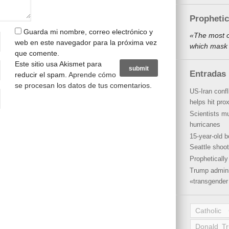
Propheti
Guarda mi nombre, correo electrónico y
«The most o
web en este navegador para la próxima vez
which mask 
que comente.
Este sitio usa Akismet para
Entradas 
reducir el spam.
Aprende cómo
se procesan los datos de tus comentarios
.
US-Iran conf
helps hit pro
Scientists mu
hurricanes
15-year-old b
Seattle shoot
Propheticall
Trump admini
«transgender 
Catholic
Donald T