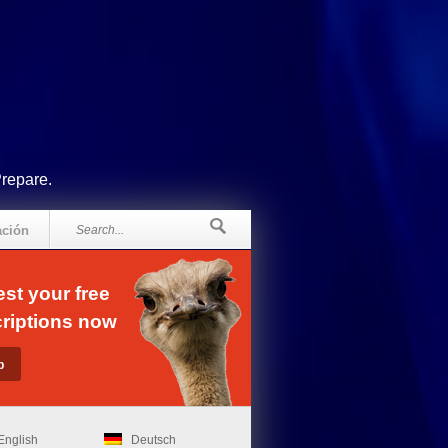
Prepare.
ación
st your free
riptions now
English
Deutsch