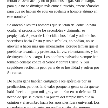
moran en Jerusalén, y no lo podemos negar. Sin embargo,
para que no se divulgue más entre el pueblo, amenacémosles
para que no hablen de aquí en adelante a hombre alguno en
este nombre.”
Se ordenó a los tres hombres que salieran del concilio para
ocultar el propósito de los sacerdotes y disimular su
perplejidad. A pesar de la decidida hostilidad y odio de los
sacerdotes hacia Cristo y sus discípulos, no podían, no se
atrevían a hacer más que amenazarlos, porque temían que el
pueblo se levantara y protestara, tal vez violentamente, y los
destituyera de su cargo. Los hombres malvados siempre han
tomado consejo contra el Señor y contra Cristo. Y Sus
seguidores reciben la peor parte de su hostilidad y sufren por
Su causa.
De buena gana habrían castigado a los apóstoles por su
predicación, pero les faltó valor porque la gente sabía que se
había hecho un gran milagro y se unirían en su defensa. El
hecho de que se hiciera a la puerta del templo hizo que la
opinión y el asombro hacia los apóstoles fuera universal. Los
sacerdotes y gobernantes no podían castigarlos porque