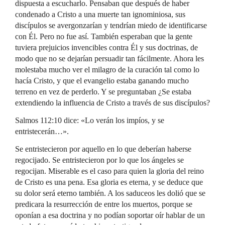
dispuesta a escucharlo. Pensaban que después de haber
condenado a Cristo a una muerte tan ignominiosa, sus
discípulos se avergonzarían y tendrían miedo de identificarse
con Él. Pero no fue así. También esperaban que la gente
tuviera prejuicios invencibles contra Él y sus doctrinas, de
modo que no se dejarían persuadir tan fácilmente. Ahora les
molestaba mucho ver el milagro de la curación tal como lo
hacía Cristo, y que el evangelio estaba ganando mucho
terreno en vez de perderlo. Y se preguntaban ¿Se estaba
extendiendo la influencia de Cristo a través de sus discípulos?
Salmos 112:10 dice: «Lo verán los impíos, y se
entristecerán…».
Se entristecieron por aquello en lo que deberían haberse
regocijado. Se entristecieron por lo que los ángeles se
regocijan. Miserable es el caso para quien la gloria del reino
de Cristo es una pena. Esa gloria es eterna, y se deduce que
su dolor será eterno también. A los saduceos les dolió que se
predicara la resurrección de entre los muertos, porque se
oponían a esa doctrina y no podían soportar oír hablar de un