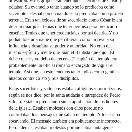
arrestaron. Estos grupos eran enemigos acérrimos de Cristo y
odiaban Su evangelio tanto cuando se lo predicaba como
sacerdote celestial como cuando se lo predicaba como profeta
terrenal. Eran tan celosos de su sacerdocio como César lo era
de su monarquía. Tenías que tener permiso para predicar o
enseñar. Tenías que tener credenciales por así decirlo. Y no
podían tolerar a nadie que percibieran como un rival a su
influencia y desafiara su poder y autoridad. No eran del
mismo espíritu y mente que Juan el Bautista que dijo «Él
debe crecer y yo debo decrecer». El capitán del templo era
probablemente un oficial romano encargado de vigilar el
templo. Así que, en esto tenemos tanto judíos como gentiles
aliados contra Cristo y Sus discípulos.
Estos sacerdotes y saduceos estaban afligidos y horrorizados,
según se nos dice, por la santa audacia e intrepidez de Pedro
y Juan. Estaban predicando sin la aprobación de los líderes
de la iglesia. Estaban molestos con ellos porque no
controlaban los mensajes que salían del templo. Y los estaba
socavando. El mensaje también era políticamente incorrecto.
Pero además, estaban molestos porque había tanta gente