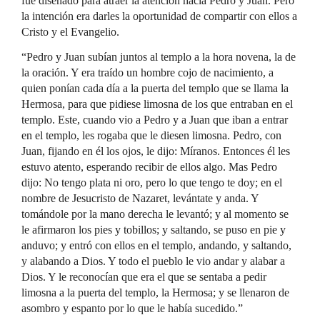
fue diseñado para atraer la atención hacia Pedro y Juan. Pero
la intención era darles la oportunidad de compartir con ellos a
Cristo y el Evangelio.
“Pedro y Juan subían juntos al templo a la hora novena, la de
la oración. Y era traído un hombre cojo de nacimiento, a
quien ponían cada día a la puerta del templo que se llama la
Hermosa, para que pidiese limosna de los que entraban en el
templo. Este, cuando vio a Pedro y a Juan que iban a entrar
en el templo, les rogaba que le diesen limosna. Pedro, con
Juan, fijando en él los ojos, le dijo: Míranos. Entonces él les
estuvo atento, esperando recibir de ellos algo. Mas Pedro
dijo: No tengo plata ni oro, pero lo que tengo te doy; en el
nombre de Jesucristo de Nazaret, levántate y anda. Y
tomándole por la mano derecha le levantó; y al momento se
le afirmaron los pies y tobillos; y saltando, se puso en pie y
anduvo; y entró con ellos en el templo, andando, y saltando,
y alabando a Dios. Y todo el pueblo le vio andar y alabar a
Dios. Y le reconocían que era el que se sentaba a pedir
limosna a la puerta del templo, la Hermosa; y se llenaron de
asombro y espanto por lo que le había sucedido.”