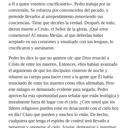
a él a quien vosotros crucificasteis». Pedro trabaja por su
conversión. Se esfuerza por convencerlos del pecado, y
pretende llevarlos al arrepentimiento removiendo sus
conciencias. Tiene que decirles la verdad. Después de todo,
dieron muerte a Cristo, el Señor de la gloria. ¡Qué error
cometieron! Al mismo Mesías, al que deberían haber
aceptado en sus corazones y ensalzado con sus lenguas, lo
crucificaron y asesinaron.
Pedro les dice lo que no quieren oír: que Dios resucitó a
Cristo de entre los muertos. Entonces, ellos habían avanzado
el argumento de que los discípulos vinieron de noche y
robaron su cuerpo para hacer creer a la gente que Él había
resucitado de entre los muertos como ellos afirmaban. Pero
este milagro es demasiado evidente para negarlo. Pedro
aprovecha esta oportunidad para señalar que están teológica y
moralmente fuera de lugar con el cielo. ¿Cree usted que los
líderes religiosos pueden estar en desacuerdo con el cielo hoy
en día? Claro que pueden y muchos lo están. De hecho,
cualquiera que tenga el espíritu de control será llevado a
perseguir y oponerse al cielo. Anular, demonizar y marginar