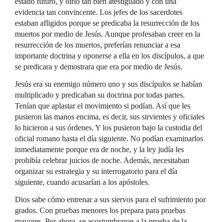
estado futuro, y oírlo tan bien atestiguado y con una
evidencia tan convincente. Los jefes de los sacerdotes
estaban afligidos porque se predicaba la resurrección de los
muertos por medio de Jesús. Aunque profesaban creer en la
resurrección de los muertos, preferían renunciar a esa
importante doctrina y oponerse a ella en los discípulos, a que
se predicara y demostrara que era por medio de Jesús.
Jesús era su enemigo número uno y sus discípulos se habían
multiplicado y predicaban su doctrina por todas partes.
Tenían que aplastar el movimiento si podían. Así que les
pusieron las manos encima, es decir, sus sirvientes y oficiales
lo hicieron a sus órdenes. Y los pusieron bajo la custodia del
oficial romano hasta el día siguiente. No podían examinarlos
inmediatamente porque era de noche, y la ley judía les
prohibía celebrar juicios de noche. Además, necesitaban
organizar su estrategia y su interrogatorio para el día
siguiente, cuando acusarían a los apóstoles.
Dios sabe cómo entrenar a sus siervos para el sufrimiento por
grados. Con pruebas menores los prepara para pruebas
mayores. Por ahora, se acostumbraron a la prueba de la