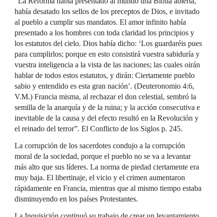
“La Reforma había presentado al mundo una Biblia abierta,
había desatado los sellos de los preceptos de Dios, e invitado
al pueblo a cumplir sus mandatos. El amor infinito había
presentado a los hombres con toda claridad los principios y
los estatutos del cielo. Dios había dicho: ‘Los guardaréis pues
para cumplirlos; porque en esto consistirá vuestra sabiduría y
vuestra inteligencia a la vista de las naciones; las cuales oirán
hablar de todos estos estatutos, y dirán: Ciertamente pueblo
sabio y entendido es esta gran nación’. (Deuteronomio 4:6,
V.M.) Francia misma, al rechazar el don celestial, sembró la
semilla de la anarquía y de la ruina; y la acción consecutiva e
inevitable de la causa y del efecto resultó en la Revolución y
el reinado del terror”. El Conflicto de los Siglos p. 245.
La corrupción de los sacerdotes condujo a la corrupción
moral de la sociedad, porque el pueblo no se va a levantar
más alto que sus líderes. La norma de piedad ciertamente era
muy baja. El libertinaje, el vicio y el crimen aumentaron
rápidamente en Francia, mientras que al mismo tiempo estaba
disminuyendo en los países Protestantes.
La Inquisición continuó su trabajo de crear un levantamiento