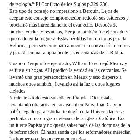
de teología.” El Conflicto de los Siglos p.229-230.
Este tipo de consejo no impresionó a Berquin. Lejos de
aceptar este consejo comprometedor, redobló sus esfuerzos y
proclamó más intrépidamente el evangelio. Después de
muchas vueltas y revueltas, Berquin también fue ejecutado y
quemado en la hoguera. Estas pérdidas fueron duras para la
Reforma, pero sirvieron para aumentar la convicción de otros
y para diseminar ampliamente las enseñanzas de la Biblia.
Cuando Berquin fue ejecutado, William Farel dejó Meaux y
se fue a su hogar. Allí predicó la verdad en las cercanías. Se
levantó una gran persecución en Meaux y esto dispersó a
muchos otros también, llevando así la luz a otros lugares
alejados.
Y mientras todo esto sucedía en Francia, Dios estaba
levantando otra arma en su arsenal en Paris. Juan Calvino
había llegado para estudiar teología en la Universidad y se
perfilaba como un gran defensor de la Iglesia Católica. Era
un fuerte Papista y no quería saber nada de las doctrinas de la
fe reformadora. Él hasta sentía que los reformadores merecían
las hogueras en las que eran quemados.