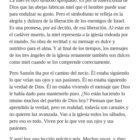
La miel es otro símbolo apropiado. Es por la misericordia de
Dios que las abejas fabrican miel que el hombre puede usar
para endulzar su gusto. Pero el simbolismo se refleja en la
alegría y dulzura de la liberación de los enemigos de Israel.
Es una promesa, por así decirlo, de esa liberación. Al estar en
el cadáver muerto, la miel representa a la iglesia rodeada por
el mundo. Su obra de rectitud y su mensaje es dulce y
nutritivo para el alma. Y al final de los tiempos, los mensajes
de los tres ángeles de la iglesia remanente también son dulces
como miel cuando se los comprende correctamente.
Pero Sansón iba por el camino del necio. Él estaba siguiendo
lo que veían sus ojos y sus pasiones. Él no estaba siguiendo
la verdad de Dios. Él no estaba viviendo el mensaje que Dios
le había dado para mantenerlo puro. ¿No están haciendo lo
mismo muchos del pueblo de Dios hoy? Piensan que han
aprendido la verdad, pero en realidad, todavía son carnales y
no quieren luz avanzada. Van a la iglesia todos los sábados,
pero eso es todo. Viven por lo que ven sus ojos y sus
pasiones.
Y aquí hay una lección práctica más. Muchas veces, y digo