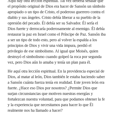
Aquí hay otra lección espiritual. Tal vez debería señalar que
el propósito original de Dios era hacer de Sansón un símbolo
apropiado o un tipo de Cristo, el poderoso guerrero contra el
diablo y sus ángeles. Cristo debía liberar a su pueblo de la
opresión del pecado. Él debía ser su Salvador. Él sería el
Dios fuerte y derrocaría poderosamente al enemigo. Él debía
restaurar la paz en Israel como el Príncipe de Paz. Sansón iba
a ser un tipo de todo esto, pero al volver la espalda a los
principios de Dios y vivir una vida impura, perdió el
privilegio de ese simbolismo. Al igual que Moisés, quien
destruyó el simbolismo cuando golpeó la roca por segunda
vez, pero Dios aún lo amaba y tenía un plan para él.
He aquí otra lección espiritual. En la providencia especial de
Dios, al matar al león, Dios también le estaba haciendo saber
a Sansón cuánta fuerza tenía en realidad. Este joven león era
fuerte. ¿Hace eso Dios por nosotros? ¿Permite Dios que
surjan circunstancias que motiven nuestras energías y
fortalezcan nuestra voluntad, para que podamos obtener la fe
y la experiencia que necesitamos para hacer lo que Él
realmente nos ha llamado a hacer?