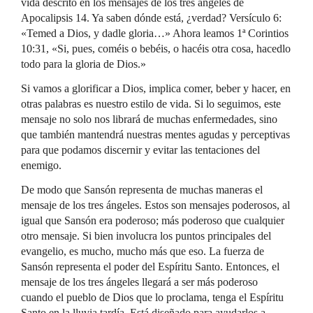
vida descrito en los mensajes de los tres ángeles de
Apocalipsis 14. Ya saben dónde está, ¿verdad? Versículo 6:
«Temed a Dios, y dadle gloria…» Ahora leamos 1ª Corintios
10:31, «Si, pues, coméis o bebéis, o hacéis otra cosa, hacedlo
todo para la gloria de Dios.»
Si vamos a glorificar a Dios, implica comer, beber y hacer, en
otras palabras es nuestro estilo de vida. Si lo seguimos, este
mensaje no solo nos librará de muchas enfermedades, sino
que también mantendrá nuestras mentes agudas y perceptivas
para que podamos discernir y evitar las tentaciones del
enemigo.
De modo que Sansón representa de muchas maneras el
mensaje de los tres ángeles. Estos son mensajes poderosos, al
igual que Sansón era poderoso; más poderoso que cualquier
otro mensaje. Si bien involucra los puntos principales del
evangelio, es mucho, mucho más que eso. La fuerza de
Sansón representa el poder del Espíritu Santo. Entonces, el
mensaje de los tres ángeles llegará a ser más poderoso
cuando el pueblo de Dios que lo proclama, tenga el Espíritu
Santo en la lluvia tardía. Está diseñado para ayudarlos a