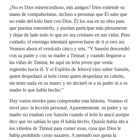
¿No es Dios misericordioso, mis amigos? Dios extiende su
mano de compañerismo, incluso a personas que Él sabe que
no están del todo bien con Dios. Él los usa en su obra para
que puedan entenderlo, y puedan participar más plenamente
y dejar de lado todo lo que no sea cristiano en sus vidas. Pero
cuidado, el enemigo intentará aprovecharse de ti si eres así.
Veamos ahora el versículo cinco y seis. “Y Sansón descendió
con su padre y con su madre a Timnat; y cuando llegaron a
las viñas de Timnat, he aquí un león joven que venía
rugiendo hacia él. Y el Espíritu de Jehová vino sobre Sansón,
quien despedazó al león como quien despedaza un cabrito,
sin tener nada en su mano; y no declaró ni a su padre ni a su
madre lo que había hecho.”
Hay varios niveles para comprender esta historia. Veamos el
nivel uno: la lección personal. Aparentemente, su padre y su
madre no estaban con Sansón cuando el león lo atacó porque
dice que no sabían lo que él había hecho. Quizás había ido a
los viñedos de Timnat para comer uvas, cosa que Dios le
había prohibido como nazareo. A menudo nos gusta la