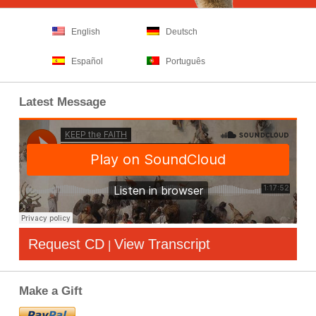
English
Deutsch
Español
Português
Latest Message
Request CD
View Transcript
|
Make a Gift