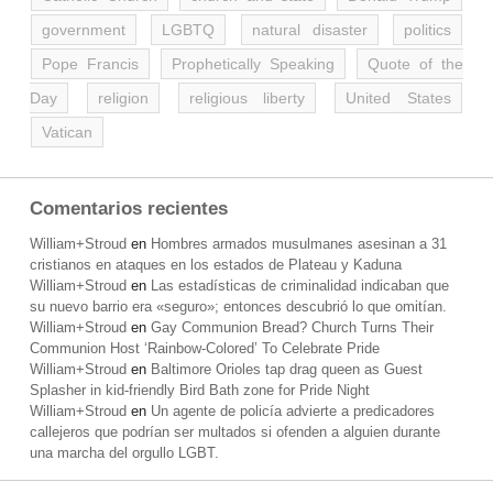
government
LGBTQ
natural disaster
politics
Pope Francis
Prophetically Speaking
Quote of the
Day
religion
religious liberty
United States
Vatican
Comentarios recientes
William+Stroud
en
Hombres armados musulmanes asesinan a 31
cristianos en ataques en los estados de Plateau y Kaduna
William+Stroud
en
Las estadísticas de criminalidad indicaban que
su nuevo barrio era «seguro»; entonces descubrió lo que omitían.
William+Stroud
en
Gay Communion Bread? Church Turns Their
Communion Host ‘Rainbow-Colored’ To Celebrate Pride
William+Stroud
en
Baltimore Orioles tap drag queen as Guest
Splasher in kid-friendly Bird Bath zone for Pride Night
William+Stroud
en
Un agente de policía advierte a predicadores
callejeros que podrían ser multados si ofenden a alguien durante
una marcha del orgullo LGBT.