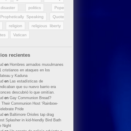
disaster
politics
Pope
Prophetically Speaking
Quote
religion
religious liberty
tes
Vatican
ios recientes
ud
en
Hombres armados musulmanes
 cristianos en ataques en los
lateau y Kaduna
ud
en
Las estadísticas de
indicaban que su nuevo barrio era
tonces descubrió lo que omitían.
ud
en
Gay Communion Bread?
 Their Communion Host ‘Rainbow-
elebrate Pride
ud
en
Baltimore Orioles tap drag
t Splasher in kid-friendly Bird Bath
e Night