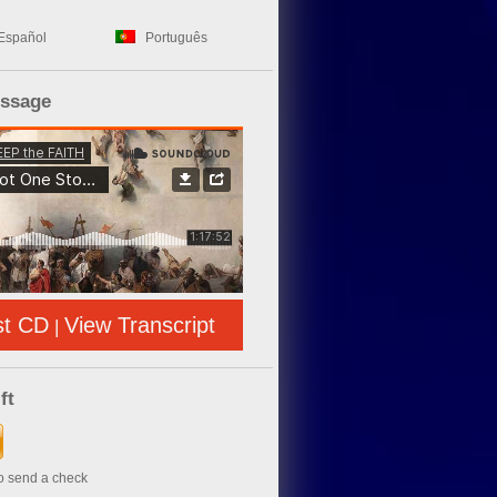
Español
Português
essage
st CD
View Transcript
|
ft
to send a check