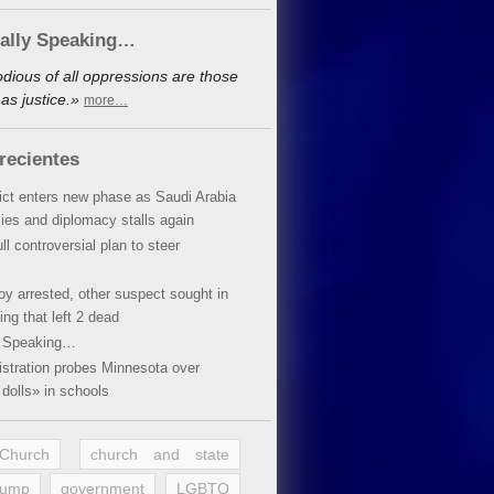
cally Speaking…
dious of all oppressions are those
as justice.»
more…
recientes
lict enters new phase as Saudi Arabia
xies and diplomacy stalls again
ll controversial plan to steer
oy arrested, other suspect sought in
ing that left 2 dead
y Speaking…
stration probes Minnesota over
dolls» in schools
 Church
church and state
rump
government
LGBTQ