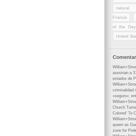
natural 
Francis
of the Day
United Sta
Comentar
William+Stro
asesinan a 31
estados de P
William+Stro
criminalidad 
«seguro»; en
William+Stro
Church Turns
Colored’ To C
William+Stro
queen as Gues
zone for Prid