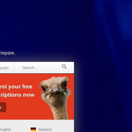
Prepare.
ación
st your free
riptions now
English
Deutsch