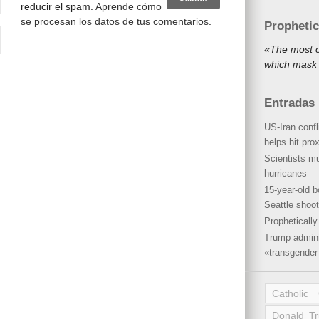
reducir el spam.
Aprende cómo
se procesan los datos de tus comentarios
.
Propheti
«The most o
which mask 
Entradas 
US-Iran conf
helps hit pro
Scientists mu
hurricanes
15-year-old b
Seattle shoot
Propheticall
Trump admini
«transgender 
Catholic
Donald T