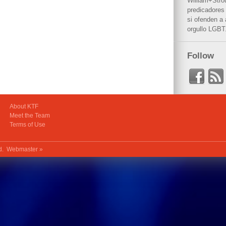
William+Stro
predicadores 
si ofenden a
orgullo LGBT
Follow
About KTF
Meet the Team
Terms of Use
ed.
Webmaster »