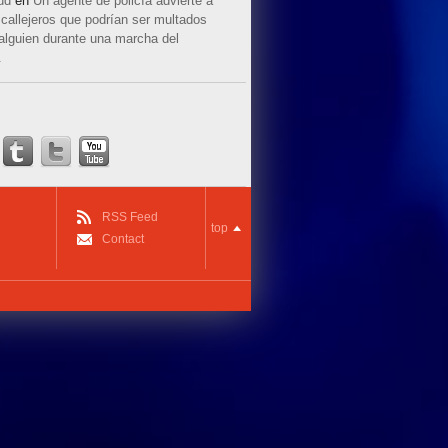
ud
en
Un agente de policía advierte a
callejeros que podrían ser multados
 alguien durante una marcha del
.
RSS Feed
top
Contact