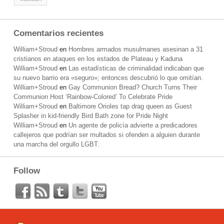
Comentarios recientes
William+Stroud
en
Hombres armados musulmanes asesinan a 31
cristianos en ataques en los estados de Plateau y Kaduna
William+Stroud
en
Las estadísticas de criminalidad indicaban que
su nuevo barrio era «seguro»; entonces descubrió lo que omitían.
William+Stroud
en
Gay Communion Bread? Church Turns Their
Communion Host ‘Rainbow-Colored’ To Celebrate Pride
William+Stroud
en
Baltimore Orioles tap drag queen as Guest
Splasher in kid-friendly Bird Bath zone for Pride Night
William+Stroud
en
Un agente de policía advierte a predicadores
callejeros que podrían ser multados si ofenden a alguien durante
una marcha del orgullo LGBT.
Follow