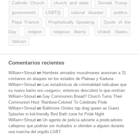
Catholic Church
church and state
Donald Trump
government
LGBTQ
natural disaster
politics
Pope Francis
Prophetically Speaking
Quote of the
Day
religion
religious liberty
United States
Vatican
Comentarios recientes
William+Stroud
en
Hombres armados musulmanes asesinan a 31
cristianos en ataques en los estados de Plateau y Kaduna
William+Stroud
en
Las estadísticas de criminalidad indicaban que
su nuevo barrio era «seguro»; entonces descubrió lo que omitían.
William+Stroud
en
Gay Communion Bread? Church Turns Their
Communion Host ‘Rainbow-Colored’ To Celebrate Pride
William+Stroud
en
Baltimore Orioles tap drag queen as Guest
Splasher in kid-friendly Bird Bath zone for Pride Night
William+Stroud
en
Un agente de policía advierte a predicadores
callejeros que podrían ser multados si ofenden a alguien durante
una marcha del orgullo LGBT.